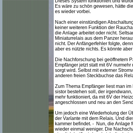
Dieses System funktioniert und wur
Es wäre zu schön gewesen, hätte die 
es wieder vorbei.
Nach einer einstündigen Abschaltun
keiner weiteren Funktion der Rauchan
die Anlage arbeitet oder nicht. Sel
Miniaturrelais aus dem Panzer herausk
nicht. Der Anfängerfehler folgte, den
aber es nützte nichts. Es könnte abe
Die Nachforschung bei geöffnetem P
Empfänger jetzt statt mit 6V nurmehr
sorgt wird. Selbst mit externer Stro
anderen freien Steckbuchse das Rela
Zum Thema Empfänger liest man im In
sistor bestehen soll, der irgendwann,
mehr funktioniert, da mit 6V der Heiz
angeschlossen und neu an den Sender
Um jedoch eine Wiederholung der Übe
der Varíante mit dem Relais. Und dies
kammer befindet. - Nun, die Anlage fu
wieder einmal weniger. Die Nachsch