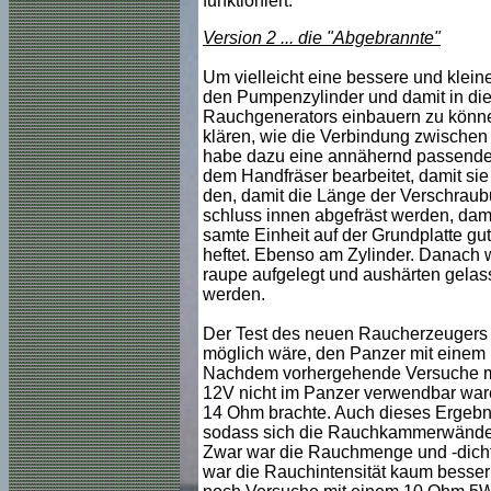
funktioniert.
Version 2 ... die "Abgebrannte"
Um vielleicht eine bessere und klein
den Pumpenzylinder und damit in di
Rauchgenerators einbauern zu könne
klären, wie die Verbindung zwischen
habe dazu eine annähernd passende V
dem Handfräser bearbeitet, damit sie
den, damit die Länge der Verschrau
schluss innen abgefräst werden, dam
samte Einheit auf der Grundplatte gu
heftet. Ebenso am Zylinder. Danach wi
raupe aufgelegt und aushärten gelass
werden.
Der Test des neuen Raucherzeugers g
möglich wäre, den Panzer mit einem L
Nachdem vorhergehende Versuche mi
12V nicht im Panzer verwendbar war
14 Ohm brachte. Auch dieses Ergebni
sodass sich die Rauchkammerwände u
Zwar war die Rauchmenge und -dichtet
war die Rauchintensität kaum besser 