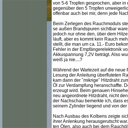
von 5-6 Tropfen gesprochen, aber in
gegenüber den 5 Tropfen unweigerli
offenbar auch bei mir, denn jede Nac
Beim Zerlegen des Rauchmoduls stell
se außen Brandspuren sichtbar waren.
jedoch nur ohne den, über dem Hitzel
läuft, aber es kommt kein Rauch meh
stellt, die man um ca. 11.- Euro bekom
Fehler in der Empfängerelektronik vo
Akkuspannung 7,2V beträgt. Also wur
weiß ja nie....?
Während der Wartezeit auf die neue 
Lesung der Anleitung überfluteten Ra
kam dann der "mikrige" Hitzdraht zu
Öl zur Verdampfung heranschaffte. De
erzeugt wird. Beim genauen Hinsehe
neu angeordnete Hitzdraht, nicht den 
der Nachschau bemerkte ich, dass es
seinem Zylinder liegend und von de
Nach Ausbau des Kolbens zeigte sich
ihrer Anlenkung herausgerutscht war.
ten Ölen, also auch bei dem Rauchöl, 