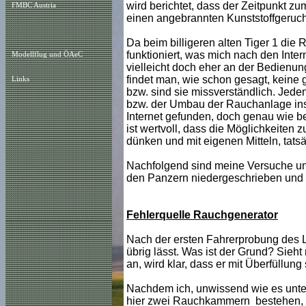
wird berichtet, dass der Zeitpunkt z
FMBC Austria
einen angebrannten Kunststoffgeruch 
Da beim billigeren alten Tiger 1 d
funktioniert, was mich nach den Inter
Modellflug und ÖAeC
vielleicht doch eher an der Bedienu
findet man, wie schon gesagt, keine 
Links
bzw. sind sie missverständlich. Jeden
bzw. der Umbau der Rauchanlage ins
Internet gefunden, doch genau wie be
ist wertvoll, dass die Möglichkeiten
dünken und mit eigenen Mitteln, tatsä
Nachfolgend sind meine Versuche un
den Panzern niedergeschrieben und m
Fehlerquelle Rauchgenerator
Nach der ersten Fahrerprobung des L
übrig lässt. Was ist der Grund? Sieh
an, wird klar, dass er mit Überfüllung
Nachdem ich, unwissend wie es unte
hier zwei Rauchkammern bestehen, hab