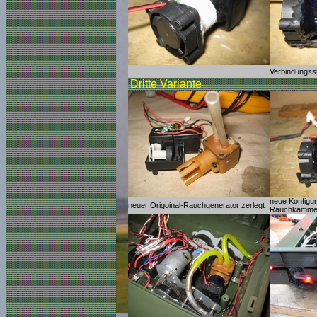
Verbindungss
Dritte Variante
neue Konfigura
neuer Origoinal-Rauchgenerator zerlegt
Rauchkamme