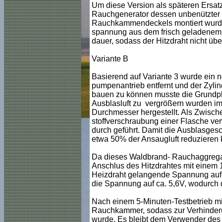
Um diese Version als späteren Ersatz
Rauchgenerator dessen unbenützter 
Rauchkammendeckels montiert wurde.
spannung aus dem frisch geladenem 2S
dauer, sodass der Hitzdraht nicht über
Variante B
Basierend auf Variante 3 wurde ein 
pumpenantrieb entfernt und der Zyl
bauen zu können musste die Grundplat
Ausblasluft zu vergrößern wurden i
Durchmesser hergestellt. Als Zwisc
stoffverschraubung einer Flasche ve
durch geführt. Damit die Ausblasgesc
etwa 50% der Ansaugluft reduzieren 
Da dieses Waldbrand- Rauchaggregat m
Anschlus des Hitzdrahtes mit einem 
Heizdraht gelangende Spannung auf 
die Spannung auf ca. 5,6V, wodurch 
Nach einem 5-Minuten-Testbetrieb mi
Rauchkammer, sodass zur Verhinderung
wurde. Es bleibt dem Verwender des