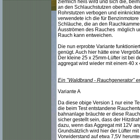
ziemlich heiß wird und sich die, bei
an den Schlauchstutzen oberhalb der
Rohrstutzen verbogen und einknickt
verwendete ich die für Benzinmotore
Schläuche, die an den Rauchkammeran
Áusströmen des Rauches möglich und
Rauch kann entweichen.
Die nun erprobte Variante funktionie
genügt. Auch hier hätte eine Vergrö
Der kleine 25 x 25mm-Lüfter ist bei
aggregat wird wieder mit einem 40 x 40
Ein "Waldbrand - Rauchgenerator" en
Variante A
Da diese obige Version 1 nur eine Tes
die beim Test entstandene Rauchentwi
bahnanlage bräuchte er diese Rauchm
sicher gestellt sein, dass der Hitzdr
dazu, wenn das Aggregat mit 12V ang
Grundsätzlich wird hier der Lüfter m
Vorwiderstand auf etwa 7,5V herunter