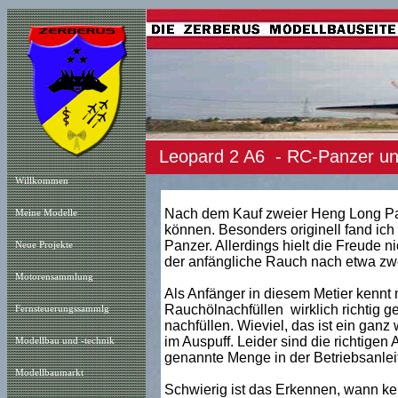
Leopard 2 A6 - RC-Panzer u
Willkommen
Nach dem Kauf zweier Heng Long Pan
Meine Modelle
können. Besonders originell fand ich
Panzer. Allerdings hielt die Freude n
Neue Projekt
e
der anfängliche Rauch nach etwa zwe
Motorensammlung
Als Anfänger in diesem Metier kennt 
Rauchölnachfüllen wirklich richtig g
Fernsteuerungssammlg
nachfüllen. Wieviel, das ist ein ganz 
im Auspuff. Leider sind die richtigen
Modellbau und -technik
genannte Menge in der Betriebsanlei
Modellbaumarkt
Schwierig ist das Erkennen, wann ke