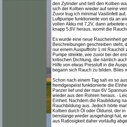
den Zylinder und ließ den Kolben wach
sich der Kolben wieder auf seine ve
Zuvor trug ich minimal Vasilinfett au
Luftpumpe funktionierte von da an wie
vollen Akku mit 7,2V, dann arbeitete
knapp 5,6V heraus, womit die Rauche
Es wurde eine neue Raucheinheit gekau
Beschreibungen geschreiben steht, das
nur einem Auspuffrohr 1 ml Rauchöl z
Pumpe streikte, wie zuvor bei der er
kritischen Dichtung, die nämlich auch
Hilfe von etwas Pressluft in die Ausp
begann sich Rauch zu bilden. Blies ma
Schon nach einem Tag sah es so aus,
fremdgespeist funktionierte die EIn
Panzer lief und der max 6V Spannung
wieder aus den Rohren heraus. - Lei
Einheit. Nachdem die Raubildung nachg
Rauchbildung aus. Jedoch hörte man,
Kolben durch Öl oder Öldunst, der in 
benstange wieder ausgehängt hat, wo
aus Ratlosigkeit daher vorläufig abg