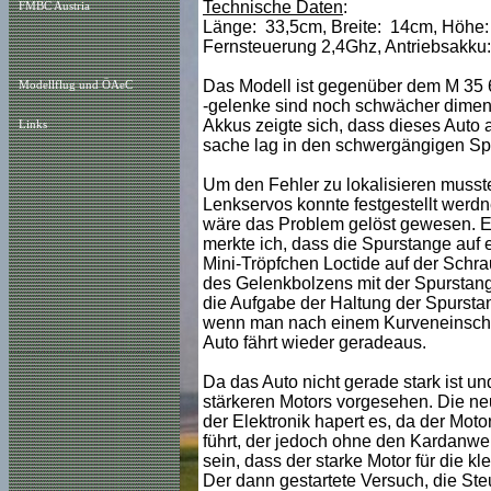
Technische Daten
:
FMBC Austria
Länge: 33,5cm, Breite: 14cm, Höhe:
Fernsteuerung 2,4Ghz, Antriebsakk
Das Modell ist gegenüber dem M 35 6
Modellflug und ÖAeC
-gelenke sind noch schwächer dimen
Akkus zeigte sich, dass dieses Auto au
Links
sache lag in den schwergängigen Sp
Um den Fehler zu lokalisieren musst
Lenkservos konnte festgestellt werdn
wäre das Problem gelöst gewesen. Eine
merkte ich, dass die Spurstange auf
Mini-Tröpfchen Loctide auf der Schra
des Gelenkbolzens mit der Spurstang
die Aufgabe der Haltung der Spurstan
wenn man nach einem Kurveneinschlag
Auto fährt wieder geradeaus.
Da das Auto nicht gerade stark ist u
stärkeren Motors vorgesehen. Die neu
der Elektronik hapert es, da der Mot
führt, der jedoch ohne den Kardanwe
sein, dass der starke Motor für die kl
Der dann gestartete Versuch, die Ste