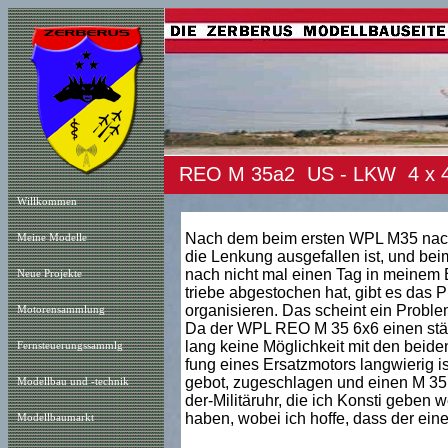
REO M 35a2 US - LKW 4 x 4 
Willkommen
Nach dem beim ersten WPL M35 nach 
Meine Modelle
die Lenkung ausgefallen ist, und be
nach nicht mal einen Tag in meinem B
Neue Projekt
e
triebe abgestochen hat, gibt es das P
organisieren. Das scheint ein Problem 
Motorensammlung
Da der WPL REO M 35 6x6 einen stärk
lang keine Möglichkeit mit den beide
Fernsteuerungssammlg
fung eines Ersatzmotors langwierig is
gebot, zugeschlagen und einen M 35 
Modellbau und -technik
der-Militäruhr, die ich Konsti gebe
haben, wobei ich hoffe, dass der ein
Modellbaumarkt