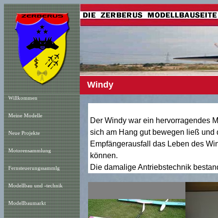
Windy
Willkommen
Meine Modelle
Der Windy war ein hervorragendes Mod
sich am Hang gut bewegen ließ und d
Neue Projekt
e
Empfängerausfall das Leben des Windy
Motorensammlung
können.
Die damalige Antriebstechnik besta
Fernsteuerungssammlg
Modellbau und -technik
Modellbaumarkt