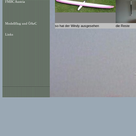
FMBC Austria
Modellflug und ÖAeC
so hat der Windy ausgesehen
die Reste
Links