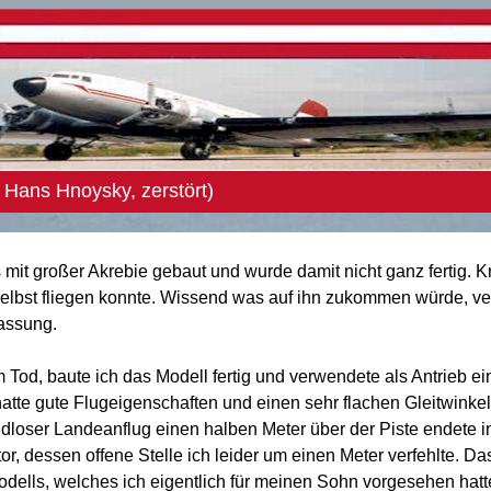
Hans Hnoysky, zerstört)
mit großer Akrebie gebaut und wurde damit nicht ganz fertig. K
 selbst fliegen konnte. Wissend was auf ihn zukommen würde, ve
fassung.
 Tod, baute ich das Modell fertig und verwendete als Antrieb e
tte gute Flugeigenschaften und einen sehr flachen Gleitwinkel
dloser Landeanflug einen halben Meter über der Piste endete 
r, dessen offene Stelle ich leider um einen Meter verfehlte. Da
ells, welches ich eigentlich für meinen Sohn vorgesehen hatt