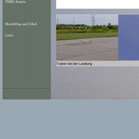
FMBC Austria
Modellflug und ÖAeC
Links
Trainer bei der Landung