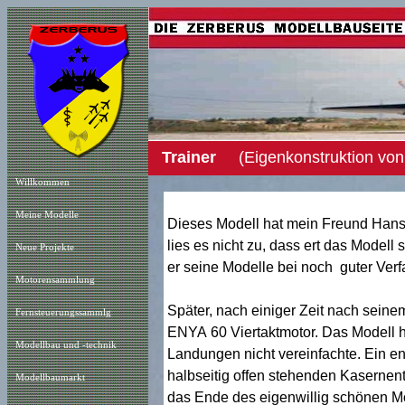
Trainer
(Eigenkonstruktion von 
Willkommen
Meine Modelle
Dieses Modell hat mein Freund Hans 
lies es nicht zu, dass ert das Modell
Neue Projekt
e
er seine Modelle bei noch guter Ver
Motorensammlung
Später, nach einiger Zeit nach seinem
Fernsteuerungssammlg
ENYA 60 Viertaktmotor. Das Modell ha
Modellbau und -technik
Landungen nicht vereinfachte. Ein en
halbseitig offen stehenden Kasernento
Modellbaumarkt
das Ende des eigenwillig schönen Mod