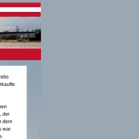
rebs
rkaufte
inen
, der
in dem
s war
e.