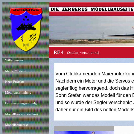
RF 4
(Stefan, verschenkt)
Willkommen
Meine Modelle
Vom Clubkameraden Maierhofer konnt
Nachdem ein Motor und die Servos ein
Neue Projekt
e
segler flog hervorragend, doch das H
Motorensammlung
Sohn Stefan war das Modell für den Ei
und so wurde der Segler verschenkt ..
Fernsteuerungssammlg
daher nur ein Bild des netten Modell
Modellbau und -technik
Modellbaumarkt