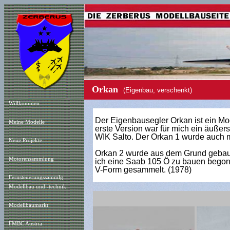
Orkan
(Eigenbau, verschenkt)
Willkommen
Der Eigenbausegler Orkan ist ein Mod
Meine Modelle
erste Version war für mich ein äußer
WIK Salto. Der Orkan 1 wurde auch m
Neue Projekt
e
Orkan 2 wurde aus dem Grund gebaut,
Motorensammlung
ich eine Saab 105 Ö zu bauen begonn
V-Form gesammelt. (1978)
Fernsteuerungssammlg
Modellbau und -technik
Modellbaumarkt
FMBC Austria