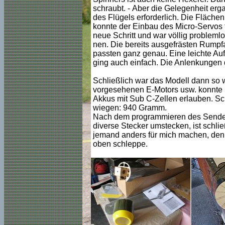
schraubt. - Aber die Gelegenheit erga
des Flügels erforderlich. Die Flächen
konnte der Einbau des Micro-Servos f
neue Schritt und war völlig probleml
nen. Die bereits ausgefrästen Rumpf
passten ganz genau. Eine leichte Au
ging auch einfach. Die Anlenkungen d
Schließlich war das Modell dann so w
vorgesehenen E-Motors usw. konnte i
Akkus mit Sub C-Zellen erlauben. Sch
wiegen: 940 Gramm.
Nach dem programmieren des Senders
diverse Stecker umstecken, ist schlie
jemand anders für mich machen, denn d
oben schleppe.