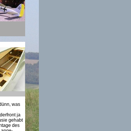
 dünn, was
erfront ja
usie gehabt
ntage des
 ange-