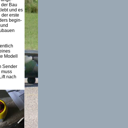
h der Bau
klebt und es
 der erste
ders begin-
 und
zubauen
entlich
eines
te Modell
m Sender
0 muss
ift nach