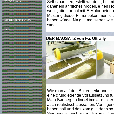
Selbstbau hergestellt werden-, bei mir
FMBC Austria
daher ein ähnliches Modell, einen H
weite, die normal mit E-Motor betrieb
Mustang dieser Firma bekommen, die 
haben würde. Na gut, mal sehen wie 
Modellflug und ÖAeC
wird.
Links
DER BAUSATZ von Fa. Ultrafly
Wie man auf den Bildern erkennen kann
eine grundlegende Voraussetzung für 
Mein Baubeginn findet immer mit der M
auch realistisch aussehen. Von irgen
haben soll und das kam gut, denn so
Spinners ist auch keine Hexerei. D