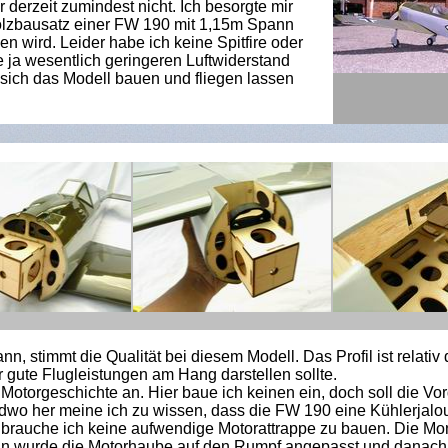
 derzeit zumindest nicht. Ich besorgte mir
olzbausatz einer FW 190 mit 1,15m Spann
en wird. Leider habe ich keine Spitfire oder
ja wesentlich geringeren Luftwiderstand
sich das Modell bauen und fliegen lassen
, stimmt die Qualität bei diesem Modell. Das Profil ist relativ
gute Flugleistungen am Hang darstellen sollte.
otorgeschichte an. Hier baue ich keinen ein, doch soll die Vord
dwo her meine ich zu wissen, dass die FW 190 eine Kühlerjalo
 brauche ich keine aufwendige Motorattrappe zu bauen. Die Mo
ann wurde die Motorhaube auf den Rumpf angepasst und danach