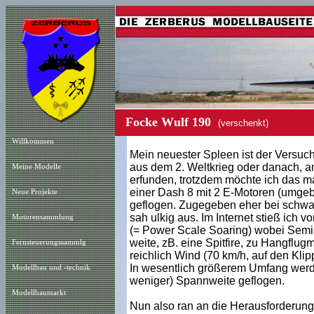
Focke Wulf 190
(verschenkt)
Willkommen
Mein neuester Spleen ist der Versuc
aus dem 2. Weltkrieg oder danach, am
Meine Modelle
erfunden, trotzdem möchte ich das ma
einer Dash 8 mit 2 E-Motoren (umge
Neue Projekt
e
geflogen. Zugegeben eher bei schwa
sah ulkig aus. Im Internet stieß ich 
Motorensammlung
(= Power Scale Soaring) wobei Semi
weite, zB. eine Spitfire, zu Hangflu
Fernsteuerungssammlg
reichlich Wind (70 km/h, auf den Klip
In wesentlich größerem Umfang werde
Modellbau und -technik
weniger) Spannweite geflogen.
Modellbaumarkt
Nun also ran an die Herausforderung 