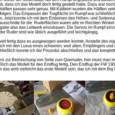
b, dass ich das Modell doch fertig gestellt habe. Dazu war noc
hälften passen sehr genau. Mit Kaltleim wurden die Hälften ver
olgen. Das Einpassen der Tragfläche im Rumpf war schließlich
os. Jetzt konnte ich mit dem Einleimen des Höhen- und Seitenru
ausschnitte für die Ruderflächen waren alle im Rechten Winkel
fgabe also das Leitwerk einzubauen. Die Servos im Rumpf ein
er Ruder sind wie üblich ausgeführt und leichtgängig.
eit fertig dass es ausgewogen werden konnte. Anstelle des eig
ch mir den Luxus eines schweren, weil alten, Empfängers und 
ließlich konnte ich die Prozedur abschließen und das komplet
 zur Beimischung von Seite zum Querruder, hier muss man i
ßlich das Modell für den Erstflug fertig. Den Erstflug der FW 19
as wird vielleicht das erste Modell sein, das ich mit dem Big L