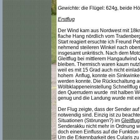
Gewichte:
die Flügel: 624g, beide H
Erstflug
Der Wind kam aus Nordwest mit 18km
flache Hang nördlich vom Tradenberg
Start reagiert ersuchte ich Freund Pe
nehmend steileren Winkel nach oben. 
insgesamt unkritisch. Nach dem Motor-
Gleitflug bei mittlerem Hangaufwind 
bleiben. Thermisch waren kaum nutzb
weil es mit 15 Grad auch nicht einlad
hohem Anflug, konnte ein Sinkwinkel 
werden konnte. Die Rückschaltung auf
Wölbklappeneinstellung Schnellflug 
den Querrudern wurde mit halben Wer
genug und die Landung wurde mit eine
Der Flug zeigte, dass der Sender au
notwendig sind. Einzig ist zu beachte
Situationen (Störungen?) im
Gleitflug
Senderakku nicht mehr in Ordnung wä
doch einen Einfluss auf die Funktio
Um die Erkennbarkeit des Cularis zu 