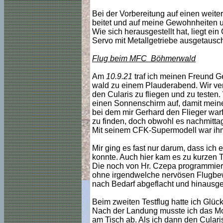
Bei der Vorbereitung auf einen weite
beitet und auf meine Gewohnheiten umg
Wie sich herausgestellt hat, liegt ei
Servo mit Metallgetriebe ausgetausch
Flug beim MFC Böhmerwald
Am
10.9.21
traf ich meinen Freund
wald zu einem Plauderabend. Wir ver
den Cularis zu fliegen und zu testen.
einen Sonnenschirm auf, damit meine 
bei dem mir Gerhard den Flieger war
zu finden, doch obwohl es nachmitta
Mit seinem CFK-Supermodell war ihm
Mir ging es fast nur darum, dass ich e
konnte. Auch hier kam es zu kurzen T
Die noch von Hr. Czepa programmiert
ohne irgendwelche nervösen Flugbe
nach Bedarf abgeflacht und hinausge
Beim zweiten Testflug hatte ich Glüc
Nach der Landung musste ich das Mod
am Tisch ab. Als ich dann den Culari