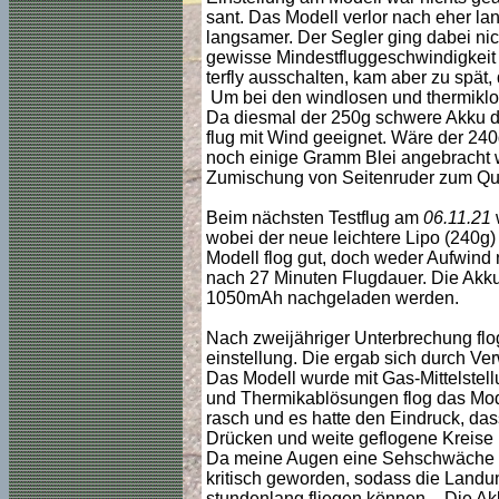
sant. Das Modell verlor nach eher l
langsamer. Der Segler ging dabei ni
gewisse Mindestfluggeschwindigkeit 
terfly ausschalten, kam aber zu spät,
Um bei den windlosen und thermiklo
Da diesmal der 250g schwere Akku dri
flug mit Wind geeignet. Wäre der 240
noch einige Gramm Blei angebracht 
Zumischung von Seitenruder zum Quer
Beim nächsten Testflug am
06.11.21
wobei der neue leichtere Lipo (240g)
Modell flog gut, doch weder Aufwind 
nach 27 Minuten Flugdauer. Die Akk
1050mAh nachgeladen werden.
Nach zweijähriger Unterbrechung flo
einstellung. Die ergab sich durch V
Das Modell wurde mit Gas-Mittelstel
und Thermikablösungen flog das Mode
rasch und es hatte den Eindruck, dass 
Drücken und weite geflogene Kreise l
Da meine Augen eine Sehschwäche in
kritisch geworden, sodass die Landun
stundenlang fliegen können. - Die Ak