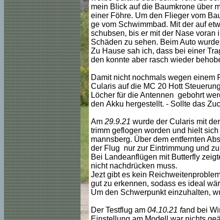
mein Blick auf die Baumkrone über mir
einer Föhre. Um den Flieger vom Bau
ge vom Schwimmbad. Mit der auf etwa
schubsen, bis er mit der Nase voran
Schäden zu sehen. Beim Auto wurde gl
Zu Hause sah ich, dass bei einer Trag
den konnte aber rasch wieder behob
Damit nicht nochmals wegen einem R
Cularis auf die MC 20 Hott Steuerun
Löcher für die Antennen gebohrt werd
den Akku hergestellt. - Sollte das 
Am
29.9.21
wurde der Cularis mit der
trimm geflogen worden und hielt sic
mannsberg. Über dem entfernten Abst
der Flug nur zur Eintrimmung und zum 
Bei Landeanflügen mit Butterfly zeig
nicht nachdrücken muss.
Jezt gibt es kein Reichweitenproblem
gut zu erkennen, sodass es ideal wär
Um den Schwerpunkt einzuhalten, wur
Der Testflug am
04.10.21 f
and bei Wi
Einstellung am Modell war nichts geä