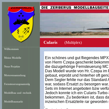
Cularis
(Multiplex)
Willkommen
Ein schönes und gut fliegendes MPX-
Meine Modelle
von Herrn Czepa geschenkt
bekomme
die dazugehörige Fernsteuerung MC 19
Neue Projekt
e
Das Modell wurde von Hr. Czepa im 
gebaut, erprobt und hinterher oft genü
Motorensammlung
Dem Segler fehlte nur das Standard A
war, sodass Ersatzt zu besorgen war.
Fernsteuerungssammlg
Sets im Internet angeboten bzw verf
Jedoch konnte ich ein Cularis-Turbo
Modellbau und -technik
bekommen. Zu bedenken ist, dass da
inzwischen Ersatzteile rar geworden 
Modellbaumarkt
.