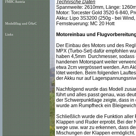
Technische Daten
FMBC Austria
Spannweite: 2610mm, Länge: 1260mm
Motor: Torcester Gold 3520 6-840, Pro
Akku: Lipo 3S3200 (250g - bei Wind, 2
Fernsteuerung: MC 20 Hott
Modellflug und ÖAeC
Motoreinbau und Flugvorbereitun
Links
Der Einbau des Motors und des Regler
MPX (Turbo-Set) dafür empfohlen wurd
haben 4,5mm Durchmesser, sodass de
handenen Motorspant weiter verwend
etwa 2cm vergrössert werden. Am Akk
lötet werden. Beim folgenden Laufte
der Akku nur auf Lagerspannungsniv
Nachfolgend wurde das Modell zusam
führt und alles passt genau, was deut
der Schwerpunktlage zeigte, dass in d
wurde am Rumpfheck ein Bleigewicht
Schließlich wurde die Funktion aller 
Klappen und Ruder erprobt. Bei der 
wege usw. war zu erkennen, dass der
Mischungen der Klappen ermöglicht.