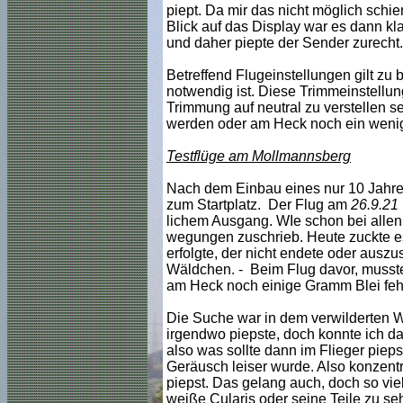
piept. Da mir das nicht möglich sch
Blick auf das Display war es dann k
und daher piepte der Sender zurecht.
Betreffend Flugeinstellungen gilt zu
notwendig ist. Diese Trimmeinstellun
Trimmung auf neutral zu verstellen se
werden oder am Heck noch ein weni
Testflüge am Mollmannsberg
Nach dem Einbau eines nur 10 Jahre 
zum Startplatz. Der Flug am
26.9.21
lichem Ausgang. WIe schon bei allen 
wegungen zuschrieb. Heute zuckte es
erfolgte, der nicht endete oder auszu
Wäldchen. - Beim Flug davor, musste 
am Heck noch einige Gramm Blei feh
Die Suche war in dem verwilderten Wal
irgendwo piepste, doch konnte ich da
also was sollte dann im Flieger pieps
Geräusch leiser wurde. Also konzent
piepst. Das gelang auch, doch so vi
weiße Cularis oder seine Teile zu se