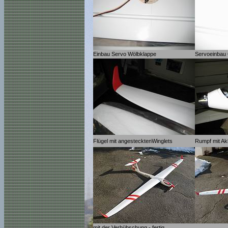
Einbau Servo Wölbklappe
Servoeinbau
Flügel mit angestecktenWinglets
Rumpf mit A
mit der Verhübschung - fertig