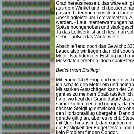
Grad herausmessen, das wäre ein gän
aus dem Winkel und ich besserte nac
passend, dennoch musste ich für die
Anschlagleiste um 1cm versetzen. A
werden. - Laut Internetwarnungen hab
Spitze hochgehoben und stark geschütt
Ja das Leitwerk ist auch fest, nun so
stehn - außer das Winterwetter.
Abschließend noch das Gewicht: 3300 
bauer, also wir liegen da nicht sooo
Motor. Nachdem der Erstflug noch mi
Messdaten erheben, doch spätestens
Bericht vom Erstflug:
Mit einem 14x8 Prop und einem voll 
ich schalte den Motor ein und beinah
Mit starken Ausschägen kann der Cond
geht es zu meinem Spaß tatsächlich 
halb, wo liegt der Grund dafür? das is
samer zu trimmen und uuuups, da rei
nächste Steigflug entwickelt sich oh
den Horizontalflug übergehe. Dann de
gerade giftig an, aber es reicht. St
mit Quer hinaus mit, dann gehen di
die Festigkeit der Flügel testen - di
kein Problem für den Condor.