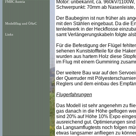
Motor: unbekannt, ca. 960kV/1100W,
FMBC Austria
Schwerpunkt: 70mm ab Nasenleiste,
Der Baubeginn ist nun früher als an
mit den Stählen eingebaut. Da die En
Modellflug und ÖAeC
tenleitwerk in der Heckflosse einzub
samt Verlängerungskabeln folgte als
Links
Für die Befestigung der Flügel fehlt
sehenen Kunststoffteile für die Hake
wurden aus hartem Holz diese Stopfe
im Flug mit einem Gummiring zusam
Der weitere Bau war auf den Servoe
der Querruder mit Pölyesterscharnie
Reglers und dem einbau des Empfän
Flugerfahrungen
Das Modell ist sehr angenehm zu flie
gas danach in die Höhe geflogen wer
sind 20% auf Höhe 10% Expo eingeste
ausreichend gut. Optimierungen sind 
da Langsamflugtests noch folgen müs
etwas langsamer anfliegen zu könne