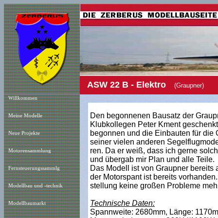
ASW 22 B - Elektro
(Graupner)
Willkommen
Den begonnenen Bausatz der Graupn
Meine Modelle
Klubkollegen Peter Kment geschenkt. 
begonnen und die Einbauten für die 
Neue Projekt
e
seiner vielen anderen Segelflugmodel
ren. Da er weiß, dass ich gerne solch
Motorensammlung
und übergab mir Plan und alle Teile.
Das Modell ist von Graupner bereits al
Fernsteuerungssammlg
der Motorspant ist bereits vorhanden.
stellung keine großen Probleme mehr
Modellbau und -technik
Technische Daten:
Modellbaumarkt
Spannweite: 2680mm, Länge: 1170mm