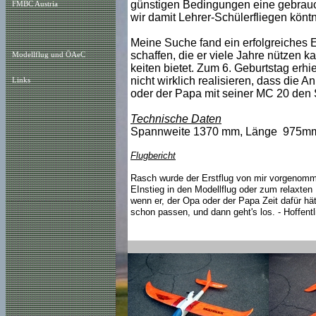
günstigen Bedingungen eine gebrauch
FMBC Austria
wir damit Lehrer-Schülerfliegen könt
Meine Suche fand ein erfolgreiches 
schaffen, die er viele Jahre nützen 
Modellflug und ÖAeC
keiten bietet. Zum 6. Geburtstag erhi
nicht wirklich realisieren, dass die An
Links
oder der Papa mit seiner MC 20 den 
Technische Daten
Spannweite 1370 mm, Länge 975mm,
Flugbericht
Rasch wurde der Erstflug von mir vorgenomme
EInstieg in den Modellflug oder zum relaxten
wenn er, der Opa oder der Papa Zeit dafür hä
schon passen, und dann geht's los. - Hoffentl