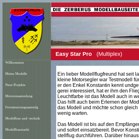
Easy Star Pro
(Multiplex)
Willkommen
Ein lieber Modellflugfreund hat seit 
Meine Modelle
kleine Motorsegler war Testmodell 
er den Enkel Konstantin kennt undgeme
Neue Projekt
e
gerei interessiert, hat er ihm den Fli
Leuchtfarbe ist das Modell auch in w
Motorensammlung
Das hilft auch beim Erlernen der Model
das Modell und möchte schon gleich d
Fernsteuerungssammlg
wenig warten.
Modellbau und -technik
Das Modell ist bis auf den Empfänger
und sofort einsatzbereit. Bevor Konst
Modellbaumarkt
stellflug durchführen. Darüber hinau