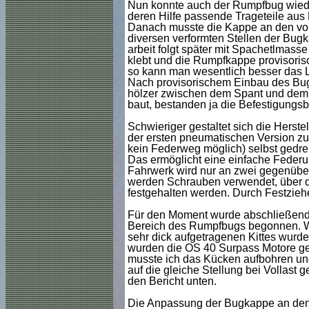
Nun konnte auch der Rumpfbug wieder
deren Hilfe passende Trageteile aus 
Danach musste die Kappe an den vor
diversen verformten Stellen der Bugka
arbeit folgt später mit Spachetlmasse
klebt und die Rumpfkappe provisorisc
so kann man wesentlich besser das 
Nach provisorischem Einbau des Bug
hölzer zwischen dem Spant und dem S
baut, bestanden ja die Befestigungsb
Schwieriger gestaltet sich die Herst
der ersten pneumatischen Version zur
kein Federweg möglich) selbst gedre
Das ermöglicht eine einfache Federu
Fahrwerk wird nur an zwei gegenüber
werden Schrauben verwendet, über di
festgehalten werden. Durch Festziehe
Für den Moment wurde abschließend 
Bereich des Rumpfbugs begonnen. Wä
sehr dick aufgetragenen Kittes wurde
wurden die OS 40 Surpass Motore gep
musste ich das Kücken aufbohren und
auf die gleiche Stellung bei Vollast 
den Bericht unten.
Die Anpassung der Bugkappe an den Ru