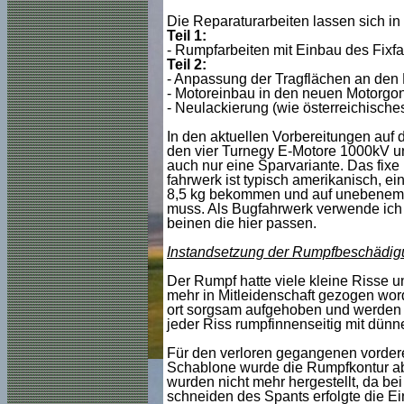
Die Reparaturarbeiten lassen sich in 
Teil 1:
- Rumpfarbeiten mit Einbau des Fixf
Teil 2:
- Anpassung der Tragflächen an den
- Motoreinbau in den neuen Motorgon
- Neulackierung (wie österreichisch
In den aktuellen Vorbereitungen auf 
den vier Turnegy E-Motore 1000kV u
auch nur eine Sparvariante. Das fixe
fahrwerk ist typisch amerikanisch, e
8,5 kg bekommen und auf unebenem Te
muss. Als Bugfahrwerk verwende ich d
beinen die hier passen.
Instandsetzung der Rumpfbeschädi
Der Rumpf hatte viele kleine Risse u
mehr in Mitleidenschaft gezogen wor
ort sorgsam aufgehoben und werden j
jeder Riss rumpfinnenseitig mit dünn
Für den verloren gegangenen vorderen
Schablone wurde die Rumpfkontur ab
wurden nicht mehr hergestellt, da b
schneiden des Spants erfolgte die E