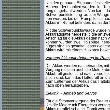
Um den genauen EInbauort feststelle
Höhenruder montiert werden. Im Rum
rung eingebaut werden. Nun kann das
Schwerpunktstellung auf der Waage l
ben werden, bis der Rumpf leicht nach
Akkus im Rumpf befinden, damit der 
Mit der Schwerpunktswaage wurde nun
Akkutragplatte hergestellt, die an zw
Anschlag für die Akkus gegen nach v
können wurden zwei Holzbügel herges
büges sind so gestaltet, dass zwisch
Akkus wird mit einem Holzbrett bewerk
Vorgang Akkuunterbringung im Rump
Die Akkus werden nacheinander, mit d
Vorgang müssen auch die Motorkabel
Akkubrett gestellt und nach vorne b
sition sind, kann das Haltebrett an 
Zum Entfernen der Akkus das Haltebre
nach oben herausgeben.
Elektrik - Antrieb und Servos
Für die Stromversorgung der Regler 
Um die Motore mit Energie zu versorge
Akkus parallel schaltet. Damit werden