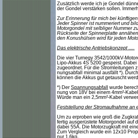
Zusätzlich werde ich je Gondel dünne
der Gondel verstärken sollen. Immerh
Z
ur Erinnerung für mich bei künftigen
Jeder Spinner ist nummeriert und bil
Motorgondel mit selbliger Nummer zu
Rückseite der Spinnerplatte annähern
den Konushülsen wird für jeden Motor 
Das elektrische Antriebskonzept .....
Die vier Turnegy 3542/1000kV-Motor
Lipo-Akkus 4S 5200 gespeist. Dabei 
zugeordnet. Für die Stromleitungen 
nungsabfall minimal ausfällt *). Dur
können die Akkus gut getauscht werde
*) Der
Spannungsabfall
wurde berech
nung von 18V bei einem 4mm²-Kabe
Würde man ein 2,5mm²-Kabel verwend
Feststellung der Stromaufnahme an 
Um zu erproben wie groß die Zugkraft
fertig ausgerüstete Motorgondel auf 
dabei 55A. Die Motorzugkraft mit ein
Zum Vergleich wurde ein 12x10 Prop 
nur 1,6kg.