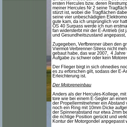
ersten Hercules bzw. deren Restrumpf
meiner Hercules Nr 2 seine Tragfläch
stürzt ist, wobei die Tragflächen d
seine vier unbeschädigten Elektromot
gute kam, da ich ursprünglich vor hat
OS 40 Surpass werde ich nun erstmal
fan widersterbt mir der E-Antrieb (is
und Gesundheitszustand angepasst, i
Zugegeben, Verfbrenner üben den gr
Viermot-Verbrenner-Stress nicht mehr
gebaut habe, das war 2007, 4 Jahre 
Aufgabe zu schwer oder kein Motoren-
Der Flieger birgt in sich ohnedies no
es zu erforschen gilt, sodass der E-
Erleichterung ist.
Der Motoreneinbau
Anders als der Hercules-Kollege, mit
tore wie bei einem E-Segler an eine
der Propellermitnehmer ein Abstand
noch ein Ring mit 10mm Dicke aufgeha
der Spinnerabstand nur etwa 2mm betr
die richtige Position gerückt und ver
Kontur der Motorgondel anpgepasst 