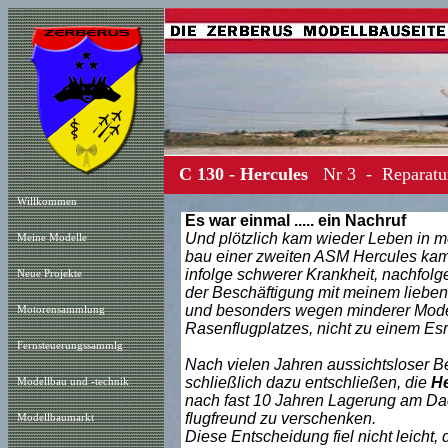
C 130 - Hercules
Nr 3 - Reparatur
Willkommen
Es war einmal ..... ein Nachruf
Und plötzlich kam wieder Leben in 
Meine Modelle
bau einer zweiten ASM Hercules ka
infolge schwerer Krankheit, nachfolg
Neue Projekt
e
der Beschäftigung mit meinem lieben 
und besonders wegen minderer Mode
Motorensammlung
Rasenflugplatzes, nicht zu einem Esrt
Fernsteuerungssammlg
Nach vielen Jahren aussichtsloser B
schließlich dazu entschließen, die
He
Modellbau und -technik
nach fast 10 Jahren Lagerung am D
flugfreund zu verschenken.
Modellbaumarkt
Diese Entscheidung fiel nicht leicht,