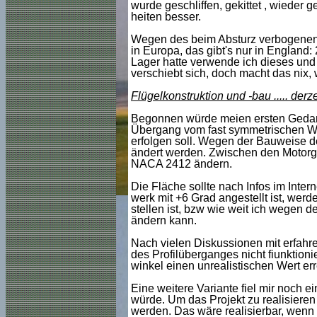
wurde geschliffen, gekittet , wieder g
heiten besser.
Wegen des beim Absturz verbogenen F
in Europa, das gibt's nur in Englan
Lager hatte verwende ich dieses und
verschiebt sich, doch macht das nix,
Flügelkonstruktion und -bau ..... derz
Begonnen würde meien ersten Gedank
Übergang vom fast symmetrischen Wurz
erfolgen soll. Wegen der Bauweise d
ändert werden. Zwischen den Motorgo
NACA 2412 ändern.
Die Fläche sollte nach Infos im Inter
werk mit +6 Grad angestellt ist, wer
stellen ist, bzw wie weit ich wegen 
ändern kann.
Nach vielen Diskussionen mit erfahr
des Profilüberganges nicht fiunktioni
winkel einen unrealistischen Wert er
Eine weitere Variante fiel mir noch 
würde. Um das Projekt zu realisiere
werden. Das wäre realisierbar, wenn