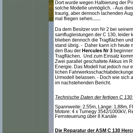
Dort wurde wegen Halbierung der Pist
solche Modelle unmöglich. - Aus die
traurig, aber dennoch lachenden Au
mal fliegen sehen.......
Da dem Besitzer von Nr 2 bei seinem 
samflugleistungen der C 130, leider 
blieben dennoch die Tragflächen un
stand übrig. - Daher kann ich heute
den Bau der
Hercules Nr 3
beginnen 
Tragflächen. Und zum Einsatz kommen 
Zwei parallel geschaltete Akkus im R
Energie. Das Modell hat jedoch nur e
lichen Fahrwerksschachtabdeckunge
Urmodell belassen. - Doch wie sich a
im nachstehenden Bericht.
Technische Daten der fertigen C 130 
Spannweite: 2,55m, Länge: 1,88m, Flu
Motore: 4 x
Turnegy 3542/1000kV, Re
Fernsteuerung über 8 Kanäle
Die Reparatur der ASM C 130 Hercule