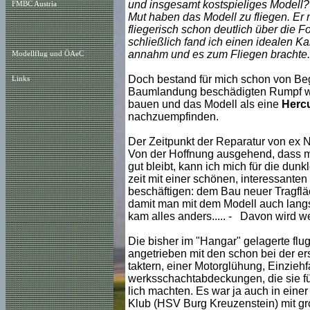
und insgesamt kostspieliges Modell? 
FMBC Austria
Mut haben das Modell zu fliegen. Er
fliegerisch schon deutlich über die 
schließlich fand ich einen idealen K
annahm und es zum Fliegen brachte.
Modellflug und ÖAeC
Doch bestand für mich schon von Beg
Links
Baumlandung beschädigten Rumpf wi
bauen und das Modell als eine
Herc
nachzuempfinden.
Der Zeitpunkt der Reparatur von ex 
Von der Hoffnung ausgehend, dass me
gut bleibt, kann ich mich für die dunk
zeit mit einer schönen, interessante
beschäftigen: dem Bau neuer Tragfläc
damit man mit dem Modell auch langsa
kam alles anders..... - Davon wird wei
Die bisher im "Hangar" gelagerte flugf
angetrieben mit den schon bei der er
taktern, einer Motorglühung, Einziehf
werksschachtabdeckungen, die sie für
lich machten. Es war ja auch in eine
Klub (HSV Burg Kreuzenstein) mit gro