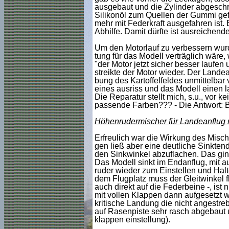
ausgebaut und die Zylinder abgeschrau
Silikonöl zum Quellen der Gummi gef
mehr mit Federkraft ausgefahren ist. 
Abhilfe. Damit dürfte ist ausreichende
Um den Motorlauf zu verbessern wurden
tung für das Modell verträglich wäre
"der Motor jetzt sicher besser laufen u
streikte der Motor wieder. Der Landea
bung des Kartoffelfeldes unmittelbar
eines ausriss und das Modell einen l
Die Reparatur stellt mich, s.u., vor 
passende Farben??? - Die Antwort: B
Höhenrudermischer für Landeanflug 
Erfreulich war die Wirkung des Misch
gen ließ aber eine deutliche Sinkten
den Sinkwinkel abzuflachen. Das ging 
Das Modell sinkt im Endanflug, mit 
ruder wieder zum Einstellen und Hal
dem Flugplatz muss der Gleitwinkel 
auch direkt auf die Federbeine -, ist 
mit vollen Klappen dann aufgesetzt wu
kritische Landung die nicht angestre
auf Rasenpiste sehr rasch abgebaut 
klappen einstellung).