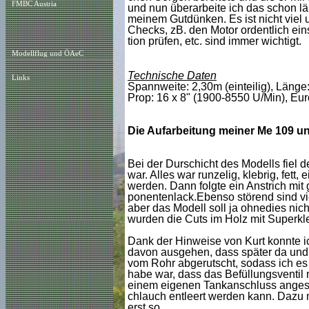
FMBC Austria
und nun überarbeite ich das schon l
meinem Gutdünken. Es ist nicht viel u
Checks, zB. den Motor ordentlich eins
tion prüfen, etc. sind immer wichtigt.
Modellflug und ÖAeC
Technische Daten
Links
Spannweite: 2,30m (einteilig), Länge
Prop: 16 x 8" (1900-8550 U/Min), Eur
Die Aufarbeitung meiner Me 109 un
Bei der Durschicht des Modells fiel d
war. Alles war runzelig, klebrig, fett
werden. Dann folgte ein Anstrich mi
ponentenlack.Ebenso störend sind vi
aber das Modell soll ja ohnedies ni
wurden die Cuts im Holz mit Superkle
Dank der Hinweise von Kurt konnte ic
davon ausgehen, dass später da und 
vom Rohr abgerutscht, sodass ich es g
habe war, dass das Befüllungsventil n
einem eigenen Tankanschluss angesch
chlauch entleert werden kann. Dazu m
erst so.