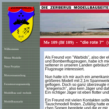
Me 109 (Bf 109)
- "die rote 7"
(
Willkommen
Als Freund von "Warbids", also der e
Meine Modelle
und Bombenflugzeugen, habe ich mic
seltener in unseren Landen gebräuc
Neue Projekt
e
Flugzeuge interessiert.
Motorensammlung
Nun hatte ich mir auch ein amerikanis
größeres Modell mit 2,1m Spannweite
geflogen. Doch so ganz überzeugte m
Fernsteuerungssammlg
"kriegerisch", also kein Jäger und dah
Ein richtiger Jäger ist eben flotter und 
Modellbau und -technik
Ein Freund mit vielen Kontakten sollte
Modellbaumarkt
Tauschmodell finden. Zufällig hatte 
chen Sorgen bereitete und die er mi