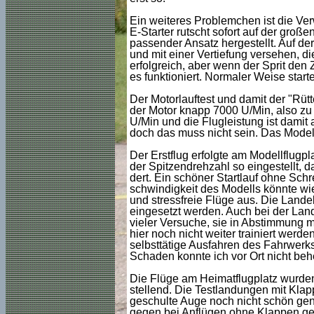
Ein weiteres Problemchen ist die Ve
E-Starter rutscht sofort auf der gr
passender Ansatz hergestellt. Auf de
und mit einer Vertiefung versehen, di
erfolgreich, aber wenn der Sprit den
es funktioniert. Normaler Weise start
Der Motorlauftest und damit der "Rütt
der Motor knapp 7000 U/Min, also zu 
U/Min und die Flugleistung ist damit
doch das muss nicht sein. Das Modell
Der Erstflug erfolgte am Modellflugp
der Spitzendrehzahl so eingestellt, da
dert. Ein schöner Startlauf ohne Sch
schwindigkeit des Modells könnte wi
und stressfreie Flüge aus. Die Lande
eingesetzt werden. Auch bei der Land
vieler Versuche, sie in Abstimmung m
hier noch nicht weiter trainiert werden
selbsttätige Ausfahren des Fahrwerks
Schaden konnte ich vor Ort nicht beh
Die Flüge am Heimatflugplatz wurden 
stellend. Die Testlandungen mit Klap
geschulte Auge noch nicht schön gen
gegen bei Anflügen ohne Klappen gel