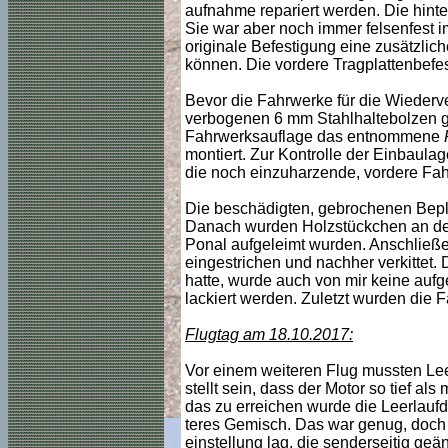
aufnahme repariert werden. Die hint
Sie war aber noch immer felsenfest i
originale Befestigung eine zusätzlich
können. Die vordere Tragplattenbefest
Bevor die Fahrwerke für die Wiederv
verbogenen 6 mm Stahlhaltebolzen g
Fahrwerksauflage das entnommene
montiert. Zur Kontrolle der Einbaula
die noch einzuharzende, vordere Fahr
Die beschädigten, gebrochenen Bepl
Danach wurden Holzstückchen an den
Ponal aufgeleimt wurden. Anschließen
eingestrichen und nachher verkittet.
hatte, wurde auch von mir keine aufg
lackiert werden. Zuletzt wurden die 
Flugtag am 18.10.2017:
Vor einem weiteren Flug mussten Leer
stellt sein, dass der Motor so tief a
das zu erreichen wurde die Leerlauf
teres Gemisch. Das war genug, doch 
einstellung lag, die senderseitig ge