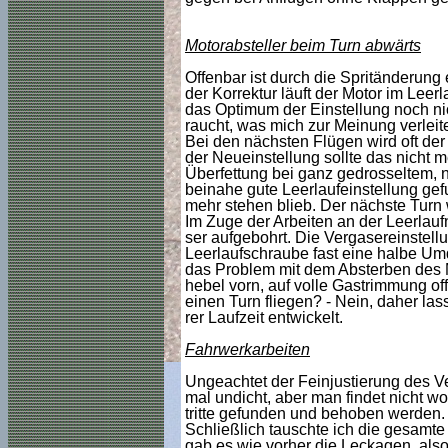
Motorabsteller beim Turn abwärts
Offenbar ist durch die Spritänderung
der Korrektur läuft der Motor im Leer
das Optimum der Einstellung noch nich
raucht, was mich zur Meinung verleitet
Bei den nächsten Flügen wird oft der
der Neueinstellung sollte das nicht m
Überfettung bei ganz gedrosseltem, n
beinahe gute Leerlaufeinstellung gef
mehr stehen blieb. Der nächste Turn 
Im Zuge der Arbeiten an der Leerlau
ser aufgebohrt. Die Vergasereinstellu
Leerlaufschraube fast eine halbe Umdr
das Problem mit dem Absterben des Mo
hebel vorn, auf volle Gastrimmung off
einen Turn fliegen? - Nein, daher las
rer Laufzeit entwickelt.
Fahrwerkarbeiten
Ungeachtet der Feinjustierung des Ve
mal undicht, aber man findet nicht wo
tritte gefunden und behoben werden. 
Schließlich tauschte ich die gesamte
gab es wie vorher die Leckagen, al