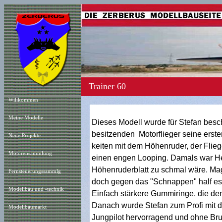
Trainer 60
Willkommen
Meine Modelle
Dieses Modell wurde für Stefan besch
besitzenden Motorflieger seine erst
Neue Projekt
e
keiten mit dem Höhenruder, der Flie
Motorensammlung
einen engen Looping. Damals war He
Höhenruderblatt zu schmal wäre. Mag 
Fernsteuerungssammlg
doch gegen das "Schnappen" half es
Modellbau und -technik
Einfach stärkere Gummiringe, die den
Danach wurde Stefan zum Profi mit 
Modellbaumarkt
Jungpilot hervorragend und ohne Bru