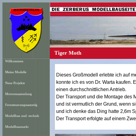
Tiger Moth
Willkommen
Meine Modelle
Dieses Großmodell erlebte ich auf m
konnte ich es von Dr. Warta kaufen. 
Neue Projekt
e
einen durchschnittlichen Antrieb.
Motorensammlung
Der Transport und die Montage des Mo
und ist vermutlich der Grund, wenn s
Fernsteuerungssammlg
und ich denke das Ding hatte 2,6m S
Modellbau und -technik
Der Transport erfolgte auf einem Zw
Modellbaumarkt