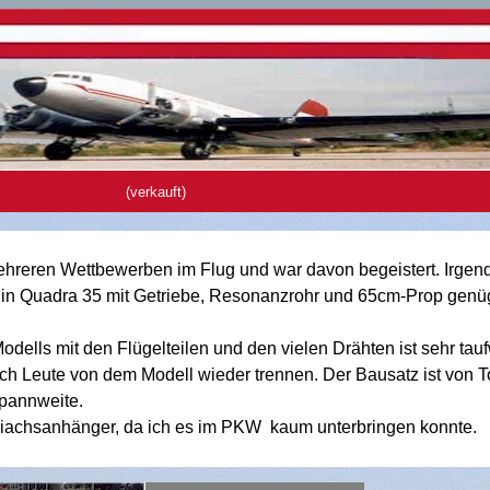
(verkauft)
ehreren Wettbewerben im Flug und war davon begeistert. Irge
Ein Quadra 35 mit Getriebe, Resonanzrohr und 65cm-Prop genüg
dells mit den Flügelteilen und den vielen Drähten ist sehr tau
ich Leute von dem Modell wieder trennen. Der Bausatz ist von T
pannweite.
eiachsanhänger, da ich es im PKW kaum unterbringen konnte.