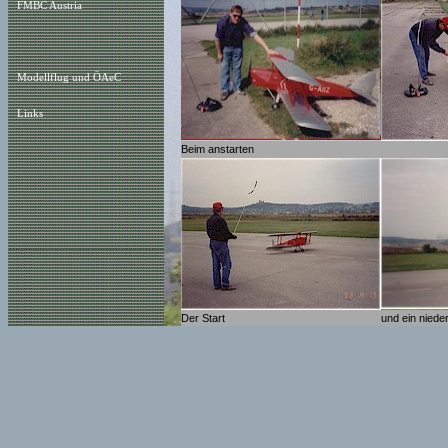
FMBC Austria
Modellflug und ÖAeC
Links
Beim anstarten
Der Start
und ein nieder