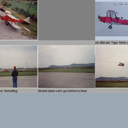
ein Bild der Tiger Moth
er Vorbeiflug
Modell dabei sehr gut beherrschbar