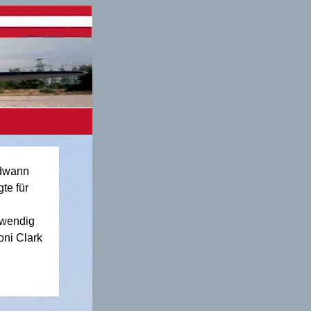
ndwann
te für
fwendig
oni Clark