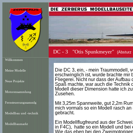
DC - 3 "Otis Spunkmeyer"
(Absturz 
Willkommen
Die DC 3, ein, - mein Traummodell, v
Meine Modelle
erschwinglich ist, wurde brachte mi
Fliegerei. Nicht nur dass der Aufbau
Neue Projekt
e
Spaß machte, war auch die Technik d
Modell dieser Dimension hatte ich zu
Motorensammlung
Zusehen.
Mit 3,25m Spannweite, gut 2,2m Rump
Fernsteuerungssammlg
mich vormals so ein Modell rasch an
gebracht.
Modellbau und -technik
Ein Modellflugfreund aus der Schweiz,
Modellbaumarkt
in F4C), hatte so ein Modell und bei 
Wie das eben bei den Zweimotorigen s