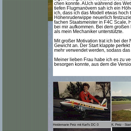
chen konnte. AUch während des Wette
tiefen Flugmanövern sah ich ein Höhe
ich, dass ich das Modell etwas hoch 
Höhenruderwippe neuerlich festzuzie
fachen Staatsmeister in F4C Scale, H
bei mir aufkommen. Bei dem großen Er
als mein Mechaniker unterstützte.
Mit großer Motivation trat ich bei de
Gewicht an. Der Start klappte perfekt
mehr verwendet werden, sodass das fi
Meiner lieben Frau habe ich es zu ve
besorgen konnte, aus dem die Version 
Heidemarie Petz mit Karl's DC-3
K. Petz - Star