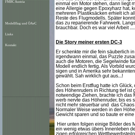
FMBC Austria
einmal ein Motor stehen, dann liegt 
eine Allergie gegen Epoxyharz hat, k
mehreren Plastiksäcken erhielt ich a
Reste des Flugmodells. Später konn
das zu reparierende Fahrwerk. Langs
Modellflug und ÖAeC
brauchbar. Doch es war viel Arbeit ....
Links
Die Story meiner ersten DC-3
Kontakt
Er schenkte mir die fein säuberlich
irgendwann einmal, das Puzzle zusam
auch die Motoren, die Segelwinde für
Modell endlich fertig. Als Vorbild w
sigen und in Amerika sehr bekannten
gewählt. Sah wirklich gut aus...!
Schon beim Erstflug hatte ich Glück, 
des Höhenruders in Richtung tief ist
notwendige Ziehen, brachte ich das 
werb nervte das Höhenruder, bis es s
nicht mehr steuerbar und das Chaos p
Normaler Weise werden in den Höhenl
Gewicht sparen und so baute er eine
Hier unten folgen einige Bilder des 
ein wenig etwas übers Innenleben de
zigen erfolgreichen Wettbewerbsteiln