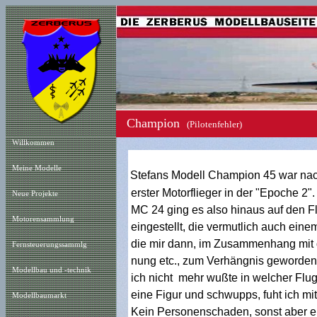
Champion
(Pilotenfehler)
Willkommen
Meine Modelle
Stefans Modell Champion 45 war nac
erster Motorflieger in der "Epoche 2"
Neue Projekt
e
MC 24 ging es also hinaus auf den F
Motorensammlung
eingestellt, die vermutlich auch eine
die mir dann, im Zusammenhang mit 
Fernsteuerungssammlg
nung etc., zum Verhängnis geworden
Modellbau und -technik
ich nicht mehr wußte in welcher Flugl
eine Figur und schwupps, fuht ich mit
Modellbaumarkt
Kein Personenschaden, sonst aber ei