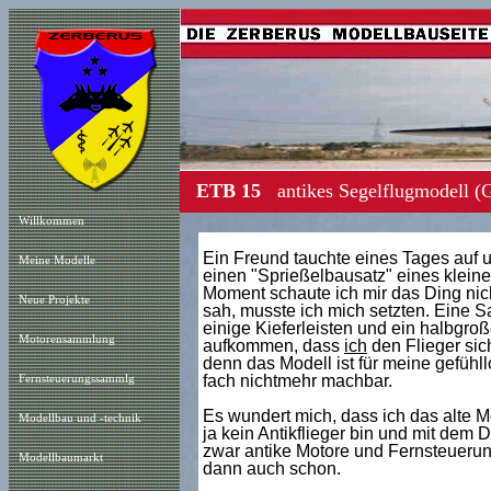
ETB 15
antikes Segelflugmodell (
Willkommen
Ein Freund tauchte eines Tages auf u
Meine Modelle
einen "Sprießelbausatz" eines kleinen
Moment schaute ich mir das Ding nicht
Neue Projekt
e
sah, musste ich mich setzten. Eine 
einige Kieferleisten und ein halbgroß
Motorensammlung
aufkommen, dass
ich
den Flieger sic
denn das Modell ist für meine gefühl
fach nichtmehr machbar.
Fernsteuerungssammlg
Es wundert mich, dass ich das alte 
Modellbau und -technik
ja kein Antikflieger bin und mit dem D
zwar antike Motore und Fernsteuerun
Modellbaumarkt
dann auch schon.