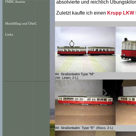
absolvierte und reichlich Übungskilo
FMBC Austria
Zuletzt kaufte ich einen
Krupp LKW
Modellflug und ÖAeC
Links
Wr. Straßenbahn Type "M"
(Wr. Linien, 2-L)
Wr. Straßenbahn Type "E" (Roco, 2-L)