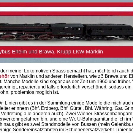
eybus Eheim und Brawa, Krupp LKW Märklin
lder meiner Lokomotiven Spass gemacht hat, möchte ich auch d
ehör
von Märklin und anderen Herstellern, wie zB Brawa und E
. Manche Modelle sind sogar aus der Zeit um 1960 und früher.
einigt, repariert und falls erforderlich verschönert, sodass ei
ohn, problemlos möglich ist.
. Linien gibt es in der Sammlung einige Modelle die mich auc
ter erinnern (Bhf. Erdberg, Bhf. Gürtel, Bhf. Währing, Gar. Grin
 Vertretung alle anderen auch). Zwei Wiener Strassenbahngarni
enverkehr gefahren bin, und eine Wr. U-Bahngarnitur die ich im
 hinaus gibt es zwei Standmodelle von Bussen (mein Gelenkbus 
inige Sondereinsatzfahrten im Schienenersatzverkehr-Linienbe