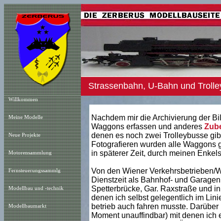
Strassenbahn, U-Bahn und Troll
Willkommen
Nachdem mir die Archivierung der Bi
Meine Modelle
Waggons erfassen und anderes
Zub
denen es noch zwei Trolleybusse gibt
Neue Projekt
e
Fotografieren wurden alle Waggons ger
in späterer Zeit, durch meinen Enkels
Motorensammlung
Von den Wiener Verkehrsbetrieben/Wr
Fernsteuerungssammlg
Dienstzeit als Bahnhof- und Garagenlei
Spetterbrücke, Gar. Raxstraße und in
Modellbau und -technik
denen ich selbst gelegentlich im Lini
betrieb auch fahren musste. Darüber
Modellbaumarkt
Moment unauffindbar) mit denen ich e