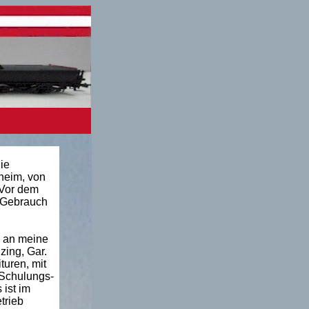
ie
heim, von
 Vor dem
n Gebrauch
h an meine
zing, Gar.
turen, mit
 Schulungs-
ist im
trieb