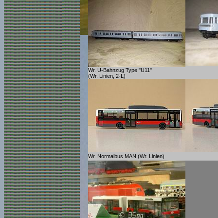
Wr. U-Bahnzug Type "U11"
(Wr. Linien, 2-L)
Wr. Normalbus MAN (Wr. Linien)