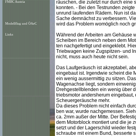
räuschen, die zuletzt nur durch eine 
FMBC Austria
konnten. - Bei den Testrunden zeigte
unrund laufenden Rädern. Nun ist da
Sache demnächst zu verbessern. Viel
wird das Problem womöglich noch gr
Modellflug und ÖAeC
Während der Arbeiten am Gehäuse wa
Links
Scheiben im Bereich neben dem Moto
ten nachgefertigt und eingeklebt. Hi
Triebwagen keine Zugspitzen- und In
nicht, muss auch heute nicht sein.
Das Laufgeräusch ist akzeptabel, abe
eingebaut ist. Irgendwie scheint die
ein wenig aussermittig zu sitzen. Das 
Wagenachse liegt, sondern einwenig se
Drehgestellblenden ein wenig über d
triebsmotor andersherum eingebaut, d
Scheuergeräusche mehr.
Da dieses Problem nicht einfach dur
ben war, wurde nachgemessen. Siehe
ca. 2mm außer der Mitte. Der Befesti
dem Motorblock montiert und die je 
setzt und der Lagerschild wieder fes
schraube mit einem Bund, besserte sic