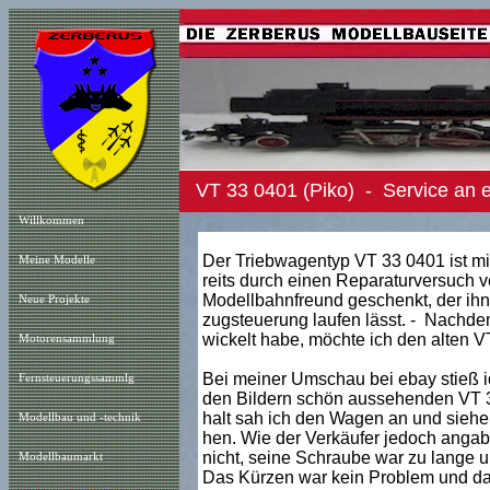
VT 33 0401 (Piko) - Service an
Willkommen
Der Triebwagentyp VT 33 0401 ist mir
Meine Modelle
reits durch einen Reparaturversuch 
Modellbahnfreund geschenkt, der ihn 
Neue Projekt
e
zugsteuerung laufen lässt. - Nachdem
wickelt habe, möchte ich den alten V
Motorensammlung
Bei meiner Umschau bei ebay stieß ic
Fernsteuerungssammlg
den Bildern schön aussehenden VT 33
halt sah ich den Wagen an und siehe
Modellbau und -technik
hen. Wie der Verkäufer jedoch angab,
nicht, seine Schraube war zu lange 
Modellbaumarkt
Das Kürzen war kein Problem und dan