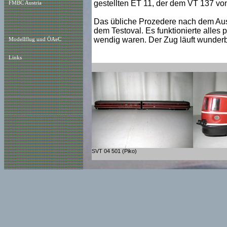
gestellten ET 11, der dem VT 137 von
FMBC Austria
Das übliche Prozedere nach dem Ausp
dem Testoval. Es funktionierte alles p
wendig waren. Der Zug läuft wunderba
Modellflug und ÖAeC
Links
SVT 04 501 (Piko)