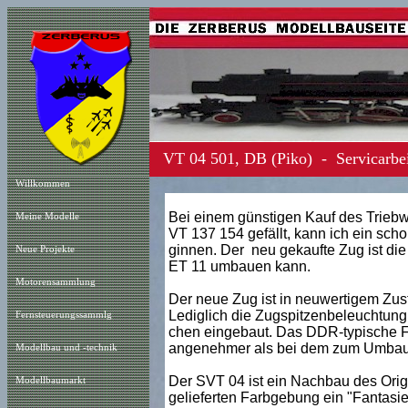
VT 04 501, DB (Piko) - Servicarbe
Willkommen
Bei einem günstigen Kauf des Triebw
Meine Modelle
VT 137 154 gefällt, kann ich ein sch
ginnen. Der neu gekaufte Zug ist die
Neue Projekt
e
ET 11 umbauen kann.
Motorensammlung
Der neue Zug ist in neuwertigem Zust
Lediglich die Zugspitzenbeleuchtung 
Fernsteuerungssammlg
chen eingebaut. Das DDR-typische F
angenehmer als bei dem zum Umbau b
Modellbau und -technik
Der SVT 04 ist ein Nachbau des Orig
Modellbaumarkt
gelieferten Farbgebung ein "Fantasieo