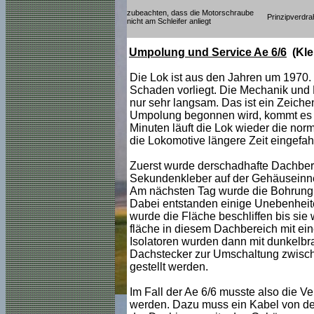
zubeachten, dass die Motorschraube
Prinzipverdr
nicht am Schleifer anliegt
Umpolung und Service Ae 6/6
(Kl
Die Lok ist aus den Jahren um 1970. 
Schaden vorliegt. Die Mechanik und E
nur sehr langsam. Das ist ein Zeiche
Umpolung begonnen wird, kommt es z
Minuten läuft die Lok wieder die nor
die Lokomotive längere Zeit eingefah
Zuerst wurde derschadhafte Dachbere
Sekundenkleber auf der Gehäuseinnen
Am nächsten Tag wurde die Bohrung w
Dabei entstanden einige Unebenheite
wurde die Fläche beschliffen bis sie
fläche in diesem Dachbereich mit ei
Isolatoren wurden dann mit dunkelbra
Dachstecker zur Umschaltung zwischen
gestellt werden.
Im Fall der Ae 6/6 musste also die V
werden. Dazu muss ein Kabel von den