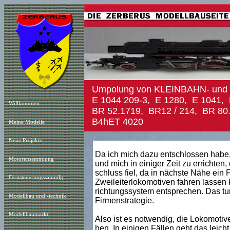
Umpolung von KLEINBAHN- und K
E 1044 209-3, E 1280, E 1041, B
Willkommen
BR 52.1719, BR12 / 214, BR 80.
B4hET 4020
Meine Modelle
Neue Projekt
e
Da ich mich dazu entschlossen habe,
Motorensammlung
und mich in einiger Zeit zu errichten
schluss fiel, da in nächste Nähe ein
Fernsteuerungssammlg
Zweileiterlokomotiven fahren lassen 
richtungssystem entsprechen. Das tun
Modellbau und -technik
Firmenstrategie.
Modellbaumarkt
Also ist es notwendig, die Lokomoti
hen. In einigen Fällen geht das leic