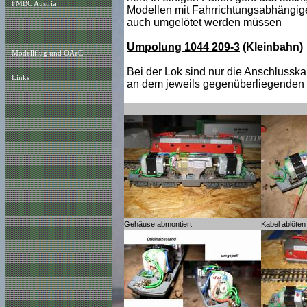
FMBC Austria
Modellen mit Fahrrichtungsabhängiger
auch umgelötet werden müssen
Umpolung 1044 209-3
(Kleinbahn)
Modellflug und ÖAeC
Bei der Lok sind nur die Anschlussk
Links
an dem jeweils gegenüberliegenden Po
Gehäuse abmontiert
Kabel ablöte