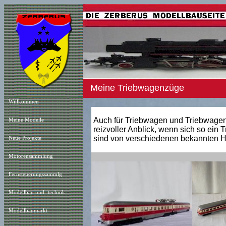
Meine Triebwagenzüge
Willkommen
Auch für Triebwagen und Triebwagen 
Meine Modelle
reizvoller Anblick, wenn sich so ein 
sind von verschiedenen bekannten He
Neue Projekt
e
Motorensammlung
Fernsteuerungssammlg
Modellbau und -technik
Modellbaumarkt