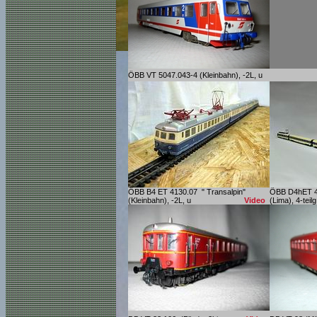
ÖBB VT 5047.043-4 (Kleinbahn), -2L, u
ÖBB B4 ET 4130.07 " Transalpin"
ÖBB D4hET 40
(Kleinbahn), -2L, u
Video
(Lima), 4-tei