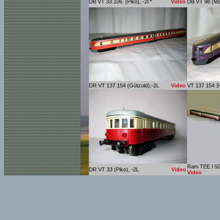
DB VT 33.106 (Piko), -2l *
Video
DB VT 9
DR VT 137 154 (Gützold),-2L
Video
VT 137 154 3
Ram TEE I 501
DR VT 33 (Piko), -2L
Video
Video