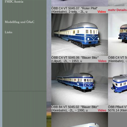
FMBC Austria
ÖBB C4 VT 5045.07 "Roter Pfeil"
mehr Detail
(Kleinbahn), 2-teilg, - 2L, u
Video
Modellflug und ÖAeC
Links
ÖBB C4 VT 5045.06 "Blauer Blitz"
ÖBB C4 VT 50
(Liliput), -2L, ~ 1953, u
Video
(Kleinbahn), -
ÖBB B4 VT 5045.02 "Blauer Blitz"
ÖBB PBw4 VT
(Kleinbahn), -2L, ~ 1990, u
Video
5076.14 (Klei