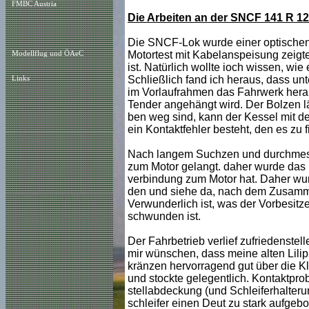
FMBC Austria
Die Arbeiten an der SNCF 141 R 1
Die SNCF-Lok wurde einer optischen 
Motortest mit Kabelanspeisung zeigte
Modellflug und ÖAeC
ist. Natürlich wollte ioch wissen, wi
Schließlich fand ich heraus, dass un
Links
im Vorlaufrahmen das Fahrwerk herau
Tender angehängt wird. Der Bolzen l
ben weg sind, kann der Kessel mit 
ein Kontaktfehler besteht, den es zu f
Nach langem Suchzen und durchmessen
zum Motor gelangt. daher wurde das Fa
verbindung zum Motor hat. Daher wur
den und siehe da, nach dem Zusamme
Verwunderlich ist, was der Vorbesitze
schwunden ist.
Der Fahrbetrieb verlief zufriedenstel
mir wünschen, dass meine alten Lilipu
kränzen hervorragend gut über die K
und stockte gelegentlich. Kontaktpro
stellabdeckung (und Schleiferhalter
schleifer einen Deut zu stark aufgebo