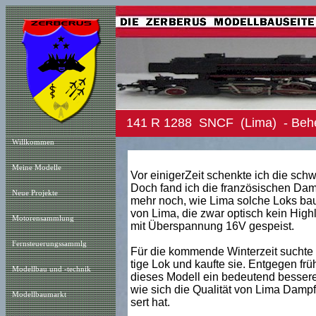
141 R 1288 SNCF (Lima) - Beheb
Willkommen
Meine Modelle
Vor einigerZeit schenkte ich die sc
Doch fand ich die französischen Dam
Neue Projekt
e
mehr noch, wie Lima solche Loks baut
von Lima, die zwar optisch kein Highl
Motorensammlung
mit Überspannung 16V gespeist.
Fernsteuerungssammlg
Für die kommende Winterzeit suchte i
tige Lok und kaufte sie. Entgegen fr
Modellbau und -technik
dieses Modell ein bedeutend besseres
wie sich die Qualität von Lima Damp
Modellbaumarkt
sert hat.