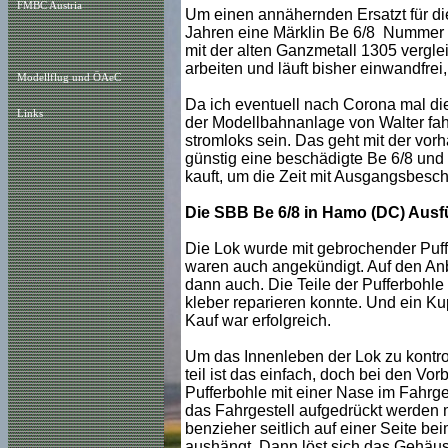
FMBC Austria
Um einen annähernden Ersatzt für die
Jahren eine Märklin Be 6/8 Nummer 1
mit der alten Ganzmetall 1305 verglei
arbeiten und läuft bisher einwandfrei
Modellflug und ÖAeC
Da ich eventuell nach Corona mal die
Links
der Modellbahnanlage von Walter fah
stromloks sein. Das geht mit der vorh
günstig eine beschädigte Be 6/8 und 
kauft, um die Zeit mit Ausgangsbesc
Die SBB Be 6/8 in Hamo (DC) Ausf
Die Lok wurde mit gebrochender Puf
waren auch angekündigt. Auf den Anbo
dann auch. Die Teile der Pufferbohl
kleber reparieren konnte. Und ein K
Kauf war erfolgreich.
Um das Innenleben der Lok zu kontro
teil ist das einfach, doch bei den Vor
Pufferbohle mit einer Nase im Fahrge
das Fahrgestell aufgedrückt werde
benzieher seitlich auf einer Seite be
aushängt. Dann löst sich das Gehäus