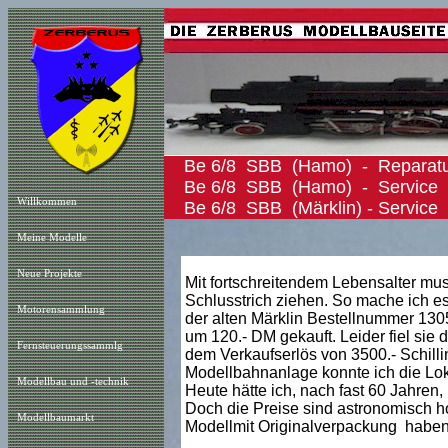
Be 6/8 SBB (Hamo) - Repara
Be 6/8 SBB (Hamo)
Willkommen
Be 6/8 SBB (Märklin) - Service
Meine Modelle
Neue Projekt
e
Mit fortschreitendem Lebensalter mu
Schlusstrich ziehen. So mache ich es
Motorensammlung
der alten Märklin Bestellnummer 1305
um 120.- DM gekauft. Leider fiel sie
Fernsteuerungssammlg
dem Verkaufserlös von 3500.- Schilli
Modellbahnanlage konnte ich die Lok 
Modellbau und -technik
Heute hätte ich, nach fast 60 Jahren,
Doch die Preise sind astronomisch h
Modellbaumarkt
Modellmit Originalverpackung haben