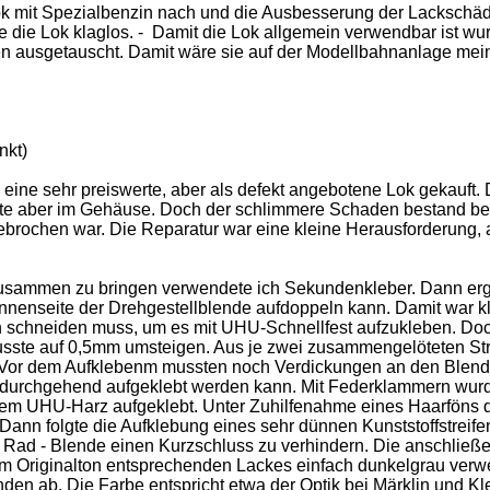
ok mit Spezialbenzin nach und die Ausbesserung der Lackschäd
te die Lok klaglos. - Damit die Lok allgemein verwendbar ist wu
ausgetauscht. Damit wäre sie auf der Modellbahnanlage mei
nkt)
eine sehr preiswerte, aber als defekt angebotene Lok gekauft. 
kte aber im Gehäuse. Doch der schlimmere Schaden bestand bei
gebrochen war. Die Reparatur war eine kleine Herausforderung, 
 zusammen zu bringen verwendete ich Sekundenkleber. Dann erg
nnenseite der Drehgestellblende aufdoppeln kann. Damit war kl
n schneiden muss, um es mit UHU-Schnellfest aufzukleben. Doc
ste auf 0,5mm umsteigen. Aus je zwei zusammengelöteten Str
 Vor dem Aufklebenm mussten noch Verdickungen an den Blen
en durchgehend aufgeklebt werden kann. Mit Federklammern wur
 dem UHU-Harz aufgeklebt. Unter Zuhilfenahme eines Haarföns 
 Dann folgte die Aufklebung eines sehr dünnen Kunststoffstreife
t Rad - Blende einen Kurzschluss zu verhindern. Die anschließ
m Originalton entsprechenden Lackes einfach dunkelgrau verw
nden ab. Die Farbe entspricht etwa der Optik bei Märklin und K