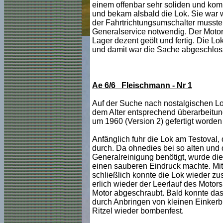
einem offenbar sehr soliden und komp
und bekam alsbald die Lok. Sie war wi
der Fahrtrichtungsumschalter musste 
Generalservice notwendig. Der Motor 
Lager dezent geölt und fertig. Die Lo
und damit war die Sache abgeschlos
Ae 6/6 Fleischmann - Nr 1
Auf der Suche nach nostalgischen Loks
dem Alter entsprechend überarbeitun
um 1960 (Version 2) gefertigt worden 
Anfänglich fuhr die Lok am Testoval, 
durch. Da ohnedies bei so alten und 
Generalreinigung benötigt, wurde die 
einen sauberen Eindruck machte. Mit 
schließlich konnte die Lok wieder z
erlich wieder der Leerlauf des Motor
Motor abgeschraubt. Bald konnte das l
durch Anbringen von kleinen Einkerbu
Ritzel wieder bombenfest.