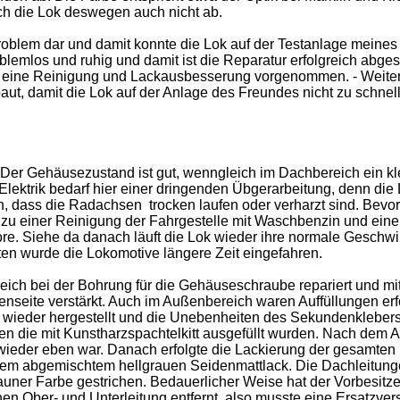
ich die Lok deswegen auch nicht ab.
blem dar und damit konnte die Lok auf der Testanlage meines
blemlos und ruhig und damit ist die Reparatur erfolgreich abge
 eine Reinigung und Lackausbesserung vorgenommen. - Weite
t, damit die Lok auf der Anlage des Freundes nicht zu schnell 
Der Gehäusezustand ist gut, wenngleich im Dachbereich ein kl
lektrik bedarf hier einer dringenden Übgerarbeitung, denn die 
n, dass die Radachsen trocken laufen oder verharzt sind. Bevor
u einer Reinigung der Fahrgestelle mit Waschbenzin und eine
e. Siehe da danach läuft die Lok wieder ihre normale Geschwin
ten wurde die Lokomotive längere Zeit eingefahren.
ich bei der Bohrung für die Gehäuseschraube repariert und mi
seite verstärkt. Auch im Außenbereich waren Auffüllungen erfo
ieder hergestellt und die Unebenheiten des Sekundenklebers 
n die mit Kunstharzspachtelkitt ausgefüllt wurden. Nach dem 
 wieder eben war. Danach erfolgte die Lackierung der gesamten
nem abgemischtem hellgrauen Seidenmattlack. Die Dachleitun
uner Farbe gestrichen. Bedauerlicher Weise hat der Vorbesitz
 Ober- und Unterleitung entfernt, also musste eine Ersatzvers