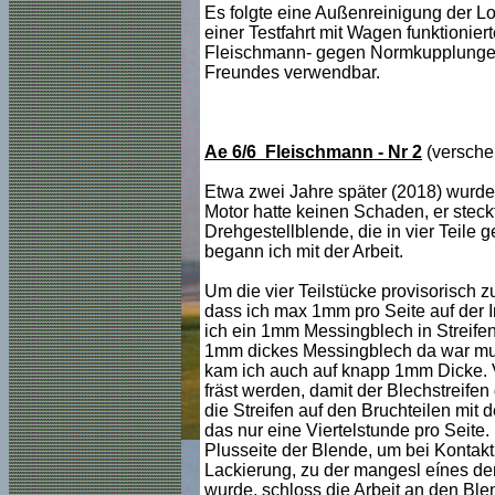
Es folgte eine Außenreinigung der L
einer Testfahrt mit Wagen funktionier
Fleischmann- gegen Normkupplungen 
Freundes verwendbar.
Ae 6/6 Fleischmann - Nr 2
(versche
Etwa zwei Jahre später (2018) wurde 
Motor hatte keinen Schaden, er stec
Drehgestellblende, die in vier Teile 
begann ich mit der Arbeit.
Um die vier Teilstücke provisorisch
dass ich max 1mm pro Seite auf der I
ich ein 1mm Messingblech in Streife
1mm dickes Messingblech da war mus
kam ich auch auf knapp 1mm Dicke.
fräst werden, damit der Blechstreif
die Streifen auf den Bruchteilen mit
das nur eine Viertelstunde pro Seite.
Plusseite der Blende, um bei Kontak
Lackierung, zu der mangesl eínes de
wurde, schloss die Arbeit an den Ble