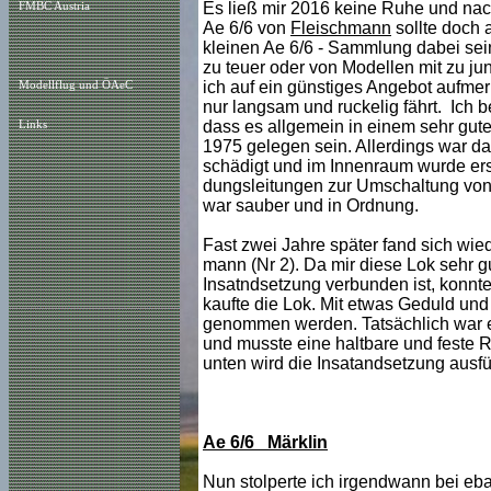
Es ließ mir 2016 keine Ruhe und nac
FMBC Austria
Ae 6/6 von
Fleischmann
sollte doch 
kleinen Ae 6/6 - Sammlung dabei sein
zu teuer oder von Modellen mit zu ju
ich auf ein günstiges Angebot aufme
Modellflug und ÖAeC
nur langsam und ruckelig fährt. Ich b
dass es allgemein in einem sehr gut
Links
1975 gelegen sein. Allerdings war d
schädigt und im Innenraum wurde ersic
dungsleitungen zur Umschaltung von U
war sauber und in Ordnung.
Fast zwei Jahre später fand sich wie
mann (Nr 2). Da mir diese Lok sehr gu
Insatndsetzung verbunden ist, konnte
kaufte die Lok. Mit etwas Geduld und
genommen werden. Tatsächlich war e
und musste eine haltbare und feste 
unten wird die Insatandsetzung ausfü
Ae 6/6 Märklin
Nun stolperte ich irgendwann bei eba