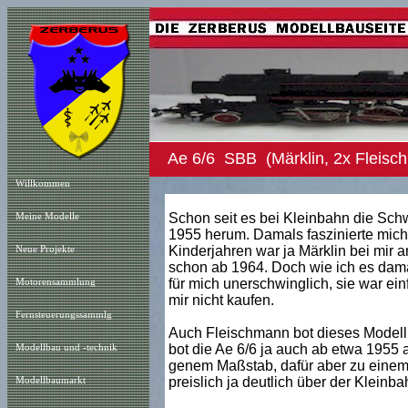
Ae 6/6 SBB (Märklin, 2x Fleisch
Willkommen
Schon seit es bei Kleinbahn die Sch
Meine Modelle
1955 herum. Damals faszinierte mich
Kinderjahren war ja Märklin bei mir 
Neue Projekt
e
schon ab 1964. Doch wie ich es dama
für mich unerschwinglich, sie war ein
Motorensammlung
mir nicht kaufen.
Fernsteuerungssammlg
Auch Fleischmann bot dieses Modell
bot die Ae 6/6 ja auch ab etwa 1955 
Modellbau und -technik
genem Maßstab, dafür aber zu einem 
preislich ja deutlich über der Kleinba
Modellbaumarkt