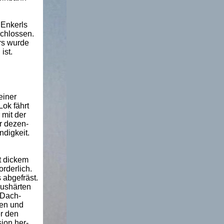
 Enkerls
schlossen.
rs wurde
ist.
einer
Lok fährt
 mit der
r dezen-
digkeit.
t dickem
rderlich.
abgefräst.
Aushärten
 Dach-
gen und
er den
ion her-