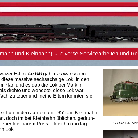
mann und Kleinbahn) - diverse Servicearbeiten und Re
weizer E-Lok Ae 6/6 gab, das war so um
 diese massive sechsachsige Lok. In den
am Plan und es gab die Lok bei
Märklin
ls drehte und wendete, diese Lok war
fach zu teuer und meine Eltern konnten sie
 schon in den Jahren um 1955 an. Kleinbahn
an, doch im bei Kleinbahn üblichen, gedrun-
eher leistbarem Preis. Fleischmann lag
SBB Ae 6/6 Märk
hn Lok.