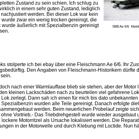
letten Zustand zu sein schien. Ich schlug zu
rklich in einem sehr guten Zustand, lediglich
nachjustiert werden. Bei dieser Lok war kein
wurde zwar ein wenig trocken gereinigt, die
k wurde äußerlich mit Spezialbenzin gereinigt
SBB Ae 6/6 Klei
sen.
 stolperte ich bei ebay über eine Fleischmann Ae 6/6. Ihr Zust
gsbedürftig. Den Angaben von Fleischmann-Historikern dürfte d
sein.
doch nach einer Warmlauffase blieb sie stehen, aber der Motor li
den kleinen Lackschäden nach zu beurteilen viel gefahrene Lok
Lok zerlegt. Dann sah ich einen für mich bis dato unbekannten 
Spezialbenzin wurden alle Teile gereinigt. Danach erfolgte di
usammengebaut werden. Beim neuerlichen Probelauf zeigte sich
s ohne Vortrieb.- Das Triebdrehgestell wurde wieder ausgebaut 
ockere Motorritzel als Ursache lokalisiert werden. Die Reparatu
ngen in der Motorwelle und durch Klebung mit Loctide. Nun hä