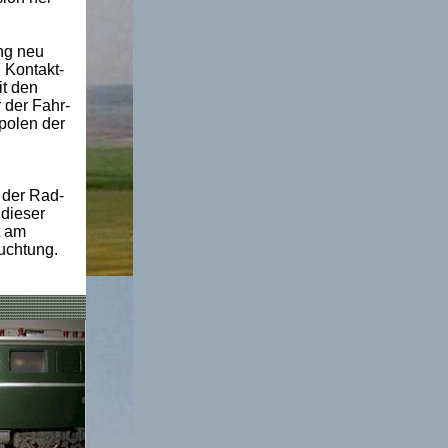
ng neu
 Kontakt-
it den
 der Fahr-
polen der
 der Rad-
 dieser
t am
uchtung.