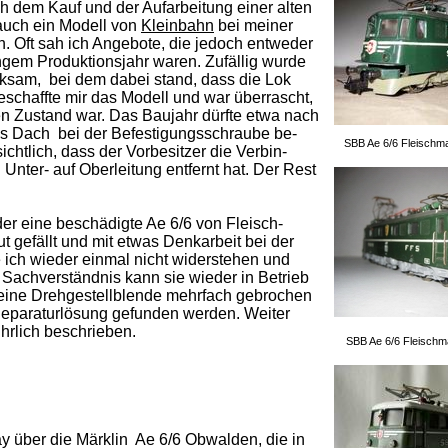
h dem Kauf und der Aufarbeitung einer alten
auch ein Modell von
Kleinbahn
bei meiner
. Oft sah ich Angebote, die jedoch entweder
ngem Produktionsjahr waren. Zufällig wurde
rksam, bei dem dabei stand, dass die Lok
eschaffte mir das Modell und war überrascht,
en Zustand war. Das Baujahr dürfte etwa nach
as Dach bei der Befestigungsschraube be-
SBB Ae 6/6 Fleischm
htlich, dass der Vorbesitzer die Verbin-
nter- auf Oberleitung entfernt hat. Der Rest
der eine beschädigte Ae 6/6 von Fleisch-
t gefällt und mit etwas Denkarbeit bei der
 ich wieder einmal nicht widerstehen und
 Sachverständnis kann sie wieder in Betrieb
ine Drehgestellblende mehrfach gebrochen
Reparaturlösung gefunden werden. Weiter
hrlich beschrieben.
SBB Ae 6/6 Fleisch
y über die Märklin Ae 6/6 Obwalden, die in