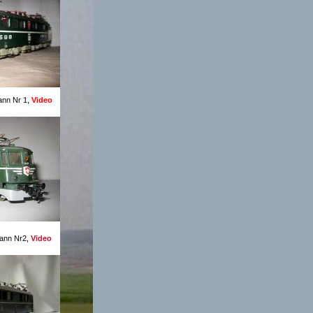
ann Nr 1,
Video
mann Nr2,
Video