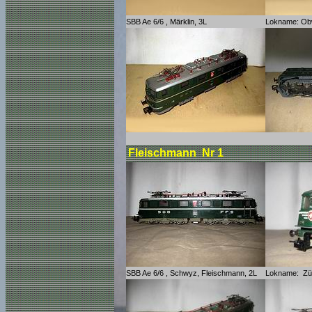
SBB Ae 6/6 , Märklin, 3L
Lokname: Ob
Fleischmann Nr 1
SBB Ae 6/6 , Schwyz, Fleischmann, 2L
Lokname: Zü