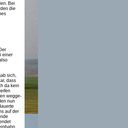
en. Bei
rden die
nes
Der
 einer
also
ab sich,
ar, dass
h da kein
eifen
den wegge-
den nun
dauerte
ns auf der
ende
endet
leinbahn