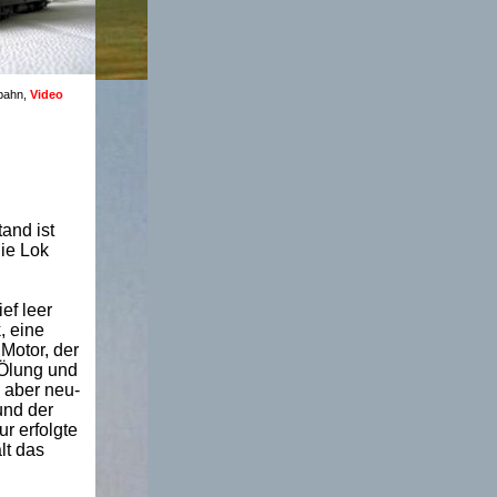
nbahn,
Video
and ist
ie Lok
ef leer
, eine
Motor, der
eÖlung und
 aber neu-
und der
r erfolgte
lt das