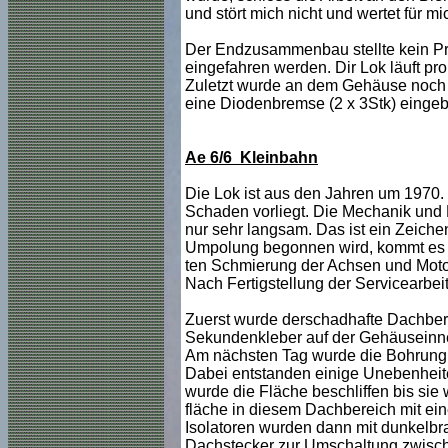
und stört mich nicht und wertet für m
Der Endzusammenbau stellte kein Pro
eingefahren werden. Dir Lok läuft pro
Zuletzt wurde an dem Gehäuse noch
eine Diodenbremse (2 x 3Stk) eingebau
Ae 6/6
Kleinbahn
Die Lok ist aus den Jahren um 1970. 
Schaden vorliegt. Die Mechanik und E
nur sehr langsam. Das ist ein Zeiche
Umpolung begonnen wird, kommt es z
ten Schmierung der Achsen und Motor
Nach Fertigstellung der Servicearbei
Zuerst wurde derschadhafte Dachbere
Sekundenkleber auf der Gehäuseinnen
Am nächsten Tag wurde die Bohrung w
Dabei entstanden einige Unebenheite
wurde die Fläche beschliffen bis sie
fläche in diesem Dachbereich mit ei
Isolatoren wurden dann mit dunkelbra
Dachstecker zur Umschaltung zwischen