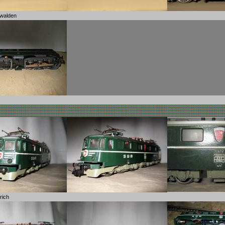
walden
rich