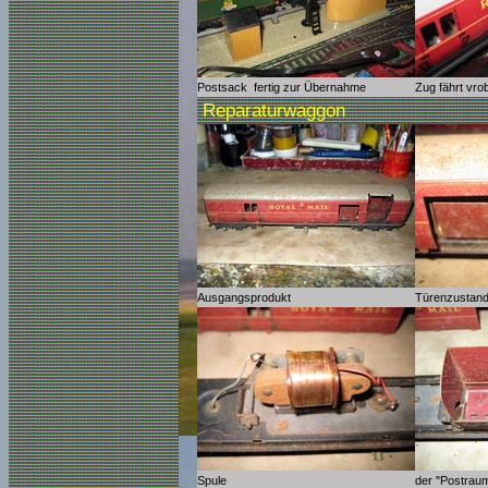
Postsack fertig zur Übernahme
Zug fährt vro
Reparaturwaggon
Ausgangsprodukt
Türenzustan
Spule
der "Postrau