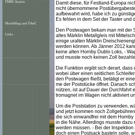
FMBC Austria
Damit diese, für Festland-Europa nic
nicht übernommene Postübergabestel
aufbewahrt wird, habe ich zu günsti
Es fehlen in dem Set der Taster und d
Modellflug und ÖAeC
Den Postwagen bekam man mit der Stat
Links
altes Märklin Metallgleis mit Mittels
einige uralten Märklin Dreischienengl
werden können. Ab Jänner 2012 kan
keine alten Hornby Dublo Loks, - Wag
und musste noch keinen Zoll bezahle
Die Funktion ergibt sich derart, dass
wobei über einen seitlichen Schleif
den Postwagen fließt, betätigt er ei
me der Poststücke öffnet. Danach sc
nützen, ist auf Dauer der Durchfahrt 
tromagnet im Wagen nicht aktiviert und
Um die Poststation zu verwenden, wä
und jetzt kommen noch Zollgebühren d
die sich einwandfrei mit dem Hornby
in die Nähe. Allerdings musste dazu 
werden müssen. - Bei der Inspektion 
doch einen Postsack basteln solle, we