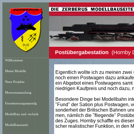
Postübergabestation
(Hornby D
Willkommen
Meine Modelle
Eigentlich wollte ich zu meinen zwei
noch einen Postwagen dazu ankaufen.
Neue Projekt
e
ein Abgebot eines Postwagens samt 
niedrigen Kaufpreis und noch dazu, 
Motorensammlung
Besondere Dinge bei Modellbahn inte
Fernsteuerungssammlg
"Fund" der Sation plus Postwagen, v
sonderheit der Britischen Bahnen un
Modellbau und -technik
men, nämlich die "fliegende" Postübe
des Zuges. Hornby schaffte es diesen
Modellbaumarkt
scher realistischer Funktion, in den