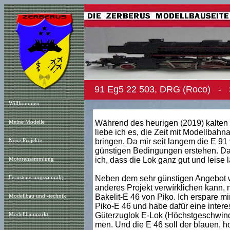
91 Eg5 22 503, DRG (Roco) - S
Willkommen
Während des heurigen (2019) kalten 
Meine Modelle
liebe ich es, die Zeit mit Modellbahn
bringen. Da mir seit langem die E 91 
Neue Projekt
e
günstigen Bedingungen erstehen. Da i
ich, dass die Lok ganz gut und leise la
Motorensammlung
Neben dem sehr günstigen Angebot wa
Fernsteuerungssammlg
anderes Projekt verwírklichen kann, 
Bakelit-E 46 von Piko. Ich erspare mi
Modellbau und -technik
Piko-E 46 und habe dafür eine inter
Güterzuglok E-Lok (Höchstgeschwind
Modellbaumarkt
men. Und die E 46 soll der blauen, 