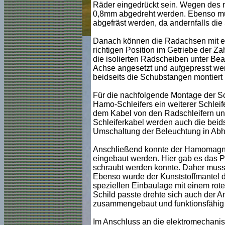
Räder eingedrückt sein. Wegen des n
0,8mm abgedreht werden. Ebenso müss
abgefräst werden, da andernfalls die
Danach können die Radachsen mit ei
richtigen Position im Getriebe der Z
die isolierten Radscheiben unter Be
Achse angesetzt und aufgepresst wer
beidseits die Schubstangen montiert 
Für die nachfolgende Montage der Sch
Hamo-Schleifers ein weiterer Schleife
dem Kabel von den Radschleifern un
Schleiferkabel werden auch die beids
Umschaltung der Beleuchtung in Abhä
Anschließend konnte der Hamomagnet 
eingebaut werden. Hier gab es das P
schraubt werden konnte. Daher musst
Ebenso wurde der Kunststoffmantel d
speziellen Einbaulage mit einem rot
Schild passte drehte sich auch der Ank
zusammengebaut und funktionsfähig i
Im Anschluss an die elektromechanis