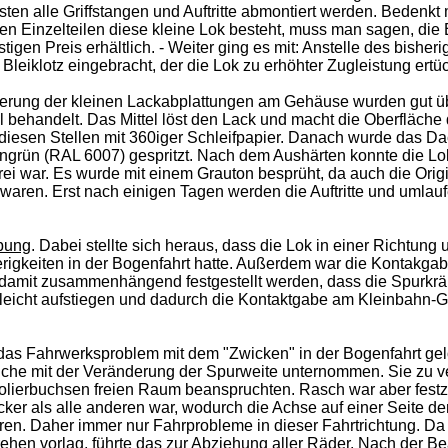
en alle Griffstangen und Auftritte abmontiert werden. Bedenkt
len Einzelteilen diese kleine Lok besteht, muss man sagen, die
en Preis erhältlich. - Weiter ging es mit: Anstelle des bisheri
leiklotz eingebracht, der die Lok zu erhöhter Zugleistung ertüc
rung der kleinen Lackabplattungen am Gehäuse wurden gut üb
 behandelt. Das Mittel löst den Lack und macht die Oberfläche
diesen Stellen mit 360iger Schleifpapier. Danach wurde das D
engrün (RAL 6007) gespritzt. Nach dem Aushärten konnte die Lo
ei war. Es wurde mit einem Grauton besprüht, da auch die Origi
waren. Erst nach einigen Tagen werden die Auftritte und umlau
bung
. Dabei stellte sich heraus, dass die Lok in einer Richtung 
rigkeiten in der Bogenfahrt hatte. Außerdem war die Kontakga
 damit zusammenhängend festgestellt werden, dass die Spurkrä
 leicht aufstiegen und dadurch die Kontaktgabe am Kleinbahn-G
as Fahrwerksproblem mit dem "Zwicken" in der Bogenfahrt gel
he mit der Veränderung der Spurweite unternommen. Sie zu ve
solierbuchsen freien Raum beanspruchten. Rasch war aber festz
ker als alle anderen war, wodurch die Achse auf einer Seite de
eren. Daher immer nur Fahrprobleme in dieser Fahrtrichtung. Da
hen vorlag, führte das zur Abziehung aller Räder. Nach der Be