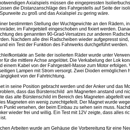
otwendigen Axialspiels müssen die eingepressten Isolierbuch
en die Distanzanschläge des Fahrgestells auf Seite der isol
 Spurweite zu groß und das Axialspiel zu gering wäre.
ner bestimmten Stellung der Wuchtgewichte an den Rädern, in
ahnräder, im Fahrgetstell eingeschoben und fixiert werden. Dan
achtung des genannten 90-Grad-Versatzes zur anderen Radsche
den. Nachdem alle drei Radscheiben wieder aufgepresst sind,
und ein Test der Funktion des Fahrwerks durchgeführt werden.
leifkontakte an Seite der isolierten Räder wurde unter Verwe
r für die mittlere Achse angelötet. Die Verkabelung der Lok kon
d einem Kabel von der Fahrgestell-Masse zum Motor erfolgen.
eitigen Lampen mit Strom versorgt. Zwei Dioden ermöglichen h
ngigkeit von der Fahrtrichtung.
in seine Position gebracht werden und der Anker und das Mo
roblem, dass das Bürstenschild am Magnerten anstand und nic
e das alte Bürstenschild im Bereich des Magneten abgefeilt w
es Magneten ein wenig zurechtgefeilt. Der Magnet wurde wege
en Punkt versehen, der beim Einbau zu sehen sein muss. Nach
er wieder frei und willig. Ein Test mit 12V zeigte, dass alles ric
st.
chen Arbeiten wurde am Gehäuse die Vorbereitung für eine Neu