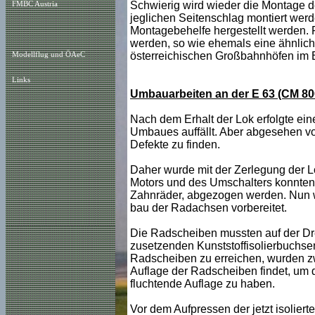
Schwierig wird wieder die Montage d
FMBC Austria
jeglichen Seitenschlag montiert wer
Montagebehelfe hergestellt werden. Fa
werden, so wie ehemals eine ähnlich
österreichischen Großbahnhöfen im 
Modellflug und ÖAeC
Links
Umbauarbeiten an der E 63 (CM 80
Nach dem Erhalt der Lok erfolgte ein
Umbaues auffällt. Aber abgesehen vo
Defekte zu finden.
Daher wurde mit der Zerlegung der 
Motors und des Umschalters konnten 
Zahnräder, abgezogen werden. Nun wu
bau der Radachsen vorbereitet.
Die Radscheiben mussten auf der Dr
zusetzenden Kunststoffisolierbuchse
Radscheiben zu erreichen, wurden zw
Auflage der Radscheiben findet, um 
fluchtende Auflage zu haben.
Vor dem Aufpressen der jetzt isoliert