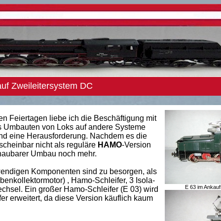
f Zweileitersystem DC
n Feiertagen liebe ich die Beschäftigung mit
s Umbauten von Loks auf andere Systeme
ind eine Herausforderung. Nachdem es die
cheinbar nicht als reguläre
HAMO
-Version
schaubarer Umbau noch mehr.
wendigen Komponenten sind zu besorgen, als
enkollektormotor) , Hamo-Schleifer, 3 Isola-
E 63 im Ankau
chsel. Ein großer Hamo-Schleifer (E 03) wird
er erweitert, da diese Version käuflich kaum