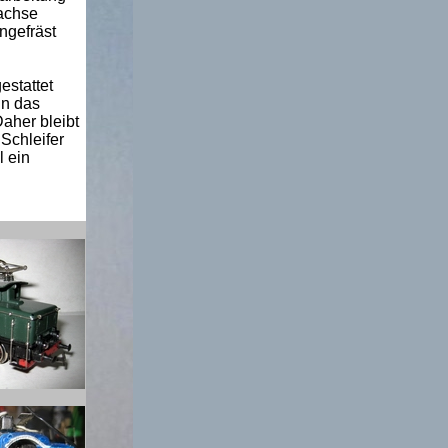
lachse
ngefräst
estattet
nn das
aher bleibt
Schleifer
l ein