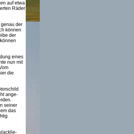
sen auf etwa
ierten Räder
 genau der
ach können
ibe der
 können
ndung eines
nte nun mit
 Vom
ier die
torschild
ht ange-
erden.
n seiner
dem das
htig
lacklie-