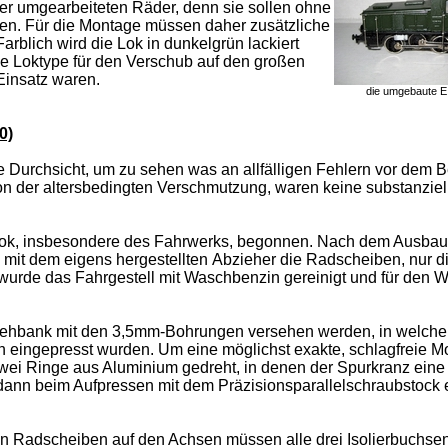
er umgearbeiteten Räder, denn sie sollen ohne
den. Für die Montage müssen daher zusätzliche
rblich wird die Lok in dunkelgrün lackiert
e Loktype für den Verschub auf den großen
Einsatz waren.
die umgebaute 
0)
e Durchsicht, um zu sehen was an allfälligen Fehlern vor dem 
n der altersbedingten Verschmutzung, waren keine substanziel
Lok, insbesondere des Fahrwerks, begonnen. Nach dem Ausbau
mit dem eigens hergestellten Abzieher die Radscheiben, nur d
rde das Fahrgestell mit Waschbenzin gereinigt und für den W
ehbank mit den 3,5mm-Bohrungen versehen werden, in welche 
n eingepresst wurden. Um eine möglichst exakte, schlagfreie M
ei Ringe aus Aluminium gedreht, in denen der Spurkranz ein
dann beim Aufpressen mit dem Präzisionsparallelschraubstock 
en Radscheiben auf den Achsen müssen alle drei Isolierbuchsen 