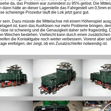
siehe da, das Problem war zumindest zu 95% gelöst. Die Mitte
h dann hätte an dieser Lagerstelle das Fahrgestell um 0,5mm ei
schwierige Prozedur läuft die Lok jetzt ganz gut.
 sein. Dazu müsste die Mittelachse mit einem Höhenspiel ausg
lagert ist, kann das Ausfräsen nur mehr Probleme bringen, de
räse ist schwierig und die Genauigkeit daher sehr fragwürdig. D
n-Weichen bestehen. Vielleicht kann durch einen zusätzlichen 
eifen die Kontaktgabe noch weiter verbessern. Vorerst aber sol
ge erefolgen, der zeigt, ob ein Zusatzschleifer notwendig ist.