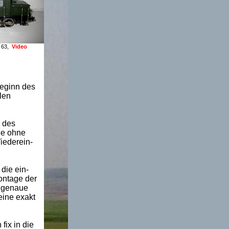
E 63,
Video
Beginn des
len
 des
ie ohne
iederein-
die ein-
ontage der
e genaue
eine exakt
fix in die