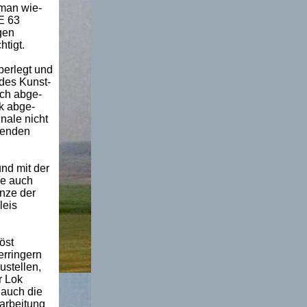
 man wie-
 E 63
gen
htigt.
erlegt und
 des Kunst-
ach abge-
k abge-
nale nicht
fenden
und mit der
be auch
nze der
leis
öst
rringern
ustellen,
r Lok
 auch die
arbeitung