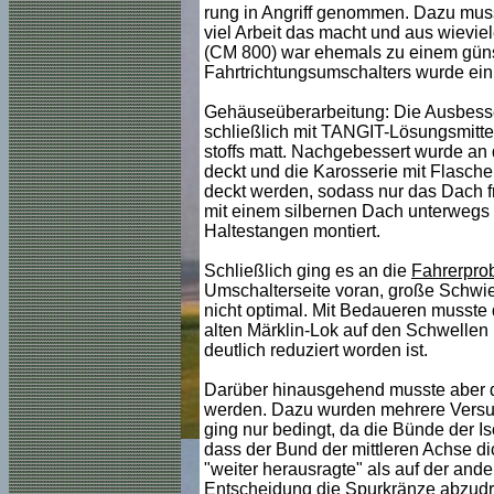
rung in Angriff genommen. Dazu musst
viel Arbeit das macht und aus wievie
(CM 800) war ehemals zu einem günstig
Fahrtrichtungsumschalters wurde ein B
Gehäuseüberarbeitung: Die Ausbesse
schließlich mit TANGIT-Lösungsmittel
stoffs matt. Nachgebessert wurde an 
deckt und die Karosserie mit Flasch
deckt werden, sodass nur das Dach fr
mit einem silbernen Dach unterwegs 
Haltestangen montiert.
Schließlich ging es an die
Fahrerpro
Umschalterseite voran, große Schwie
nicht optimal. Mit Bedaueren musste
alten Märklin-Lok auf den Schwellen
deutlich reduziert worden ist.
Darüber hinausgehend musste aber d
werden. Dazu wurden mehrere Versuc
ging nur bedingt, da die Bünde der I
dass der Bund der mittleren Achse dic
"weiter herausragte" als auf der and
Entscheidung die Spurkränze abzudre