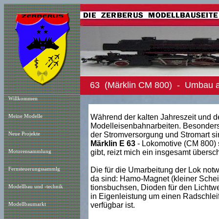
63 (Märklin CM 800) - Umbau au
Willkommen
Während der kalten Jahreszeit und de
Meine Modelle
Modelleisenbahnarbeiten. Besonder
der Stromversorgung und Stromart s
Neue Projekt
e
Märklin E 63
- Lokomotive (CM 800) s
gibt, reizt mich ein insgesamt über
Motorensammlung
Die für die Umarbeitung der Lok not
Fernsteuerungssammlg
da sind: Hamo-Magnet (kleiner Scheib
tionsbuchsen, Dioden für den Lichtwe
Modellbau und -technik
in Eigenleistung um einen Radschleif
verfügbar ist.
Modellbaumarkt