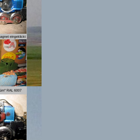
gnet eingeklickt
grüm" RAL 6007