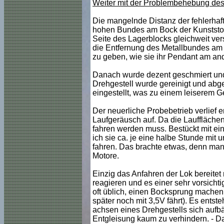
Weiter mit der Problembehebung des e
Die mangelnde Distanz der fehlerhaf
hohen Bundes am Bock der Kunststoff
Seite des Lagerblocks gleichweit ve
die Entfernung des Metallbundes am B
zu geben, wie sie ihr Pendant am and
Danach wurde dezent geschmiert und
Drehgestell wurde gereinigt und abg
eingestellt, was zu einem leiserem G
Der neuerliche Probebetrieb verlief e
Laufgeräusch auf. Da die Laufflächen
fahren werden muss. Bestückt mit e
ich sie ca. je eine halbe Stunde mit
fahren. Das brachte etwas, denn man 
Motore.
Einzig das Anfahren der Lok bereitet 
reagieren und es einer sehr vorsicht
oft üblich, einen Bocksprung machen 
später noch mit 3,5V fährt). Es entste
achsen eines Drehgestells sich aufb
Entgleisung kaum zu verhindern. - D