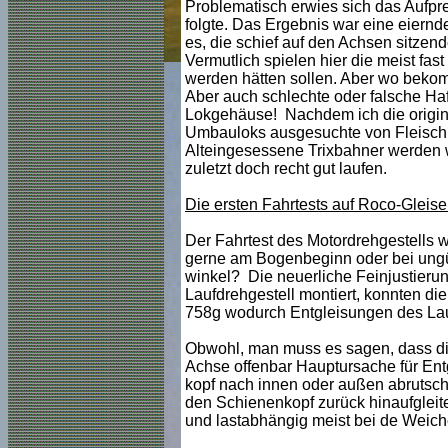
Problematisch erwies sich das Aufpre
folgte. Das Ergebnis war eine eiern
es, die schief auf den Achsen sitze
Vermutlich spielen hier die meist fas
werden hätten sollen. Aber wo beko
Aber auch schlechte oder falsche Haf
Lokgehäuse! Nachdem ich die original
Umbauloks ausgesuchte von Fleischma
Alteingesessene Trixbahner werden wo
zuletzt doch recht gut laufen.
Die ersten Fahrtests auf Roco-Gleise
Der Fahrtest des Motordrehgestells wa
gerne am Bogenbeginn oder bei ungün
winkel? Die neuerliche Feinjustierun
Laufdrehgestell montiert, konnten die
758g wodurch Entgleisungen des Lauf
Obwohl, man muss es sagen, dass die
Achse offenbar Hauptursache für Entg
kopf nach innen oder außen abrutscht.
den Schienenkopf zurück hinaufgleit
und lastabhängig meist bei de Weich