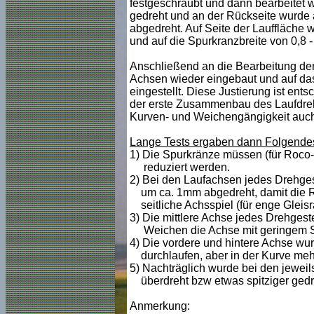
festgeschraubt und dann bearbeitet 
gedreht und an der Rückseite wurde 
abgedreht. Auf Seite der Lauffläche 
und auf die Spurkranzbreite von 0,8 - 
Anschließend an die Bearbeitung der
Achsen wieder eingebaut und auf da
eingestellt. Diese Justierung ist ent
der erste Zusammenbau des Laufdrehg
Kurven- und Weichengängigkeit auch b
Lange Tests ergaben dann Folgende
1) Die Spurkränze müssen (für Roco-
reduziert werden.
2) Bei den Laufachsen jedes Drehgest
um ca. 1mm abgedreht, damit die Rä
seitliche Achsspiel (für enge Gleisr
3) Die mittlere Achse jedes Drehgest
Weichen die Achse mit geringem Spi
4) Die vordere und hintere Achse wurd
durchlaufen, aber in der Kurve mehr
5) Nachträglich wurde bei den jeweil
überdreht bzw etwas spitziger gedr
Anmerkung: