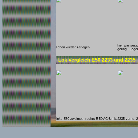
hier war seitli
schon wieder zerlegen
gering - Lag
Lok Vergleich E50 2233 und 2235
links E50 zweimot., rechts E 50 AC-Umb.
2235 vorne, 2