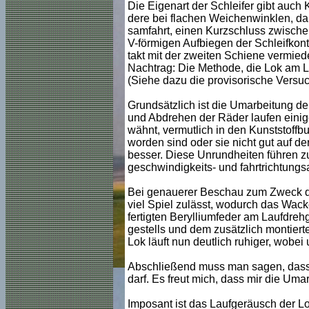
Die Eigenart der Schleifer gibt auc
dere bei flachen Weichenwinklen, da 
samfahrt, einen Kurzschluss zwisch
V-förmigen Aufbiegen der Schleifkont
takt mit der zweiten Schiene vermie
Nachtrag: Die Methode, die Lok am La
(Siehe dazu die provisorische Versu
Grundsätzlich ist die Umarbeitung d
und Abdrehen der Räder laufen einige
wähnt, vermutlich in den Kunststoffb
worden sind oder sie nicht gut auf d
besser. Diese Unrundheiten führen zu
geschwindigkeits- und fahrtrichtung
Bei genauerer Beschau zum Zweck der
viel Spiel zulässt, wodurch das Wack
fertigten Berylliumfeder am Laufdreh
gestells und dem zusätzlich montiert
Lok läuft nun deutlich ruhiger, wobei
Abschließend muss man sagen, dass d
darf. Es freut mich, dass mir die Uma
Imposant ist das Laufgeräusch der 