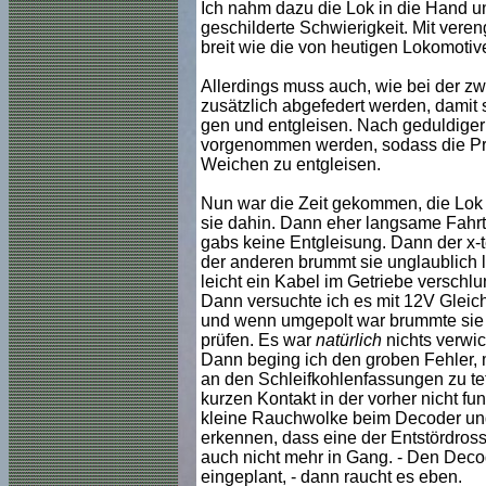
Ich nahm dazu die Lok in die Hand u
geschilderte Schwierigkeit. Mit veren
breit wie die von heutigen Lokomotiv
Allerdings muss auch, wie bei der zw
zusätzlich abgefedert werden, damit si
gen und entgleisen. Nach geduldiger 
vorgenommen werden, sodass die Prob
Weichen zu entgleisen.
Nun war die Zeit gekommen, die Lok 
sie dahin. Dann eher langsame Fahrt,
gabs keine Entgleisung. Dann der x-te
der anderen brummt sie unglaublich l
leicht ein Kabel im Getriebe verschl
Dann versuchte ich es mit 12V Gleich
und wenn umgepolt war brummte sie a
prüfen. Es war
natürlich
nichts verwic
Dann beging ich den groben Fehler, 
an den Schleifkohlenfassungen zu tet
kurzen Kontakt in der vorher nicht fu
kleine Rauchwolke beim Decoder und 
erkennen, dass eine der Entstördros
auch nicht mehr in Gang. - Den Decode
eingeplant, - dann raucht es eben.