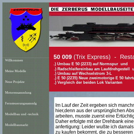
50 009
(Trix Express)
- Resta
Willkommen
.) Umbau E 50 (2233) auf Normspur und
.) Radschleifereinbau am Laufdrehgestell 
Meine Modelle
.) Umbau auf Wechselstrom 3-L
.) E 50 (2235) Neue zweimotorige E 50 fahr
Neue Projekt
e
.) Vergleich der beiden Lok Varianten
Motorensammlung
Fernsteuerungssammlg
Im Lauf der Zeit ergeben sich manch
hier,denn aus der ursprünglichen Abs
Modellbau und -technik
arbeiten, musste zuerst eine Ertüchti
Daher erfolgte mit der Drehbank ein
Modellbaumarkt
anfertigung: Leider wußte ich damals
zu kaufen bekommt, die zu besseren 