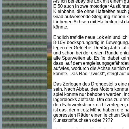
Als ich bei ebay die Lok mit einem gü
E 50 auch in zweimotoriger Ausführun
Kleinbahn, die ohne Haftreifen auch
Grad aufweisende Steigung ziehen kö
triebenen Achsen mit Haftreifen ist 
könnte.
Endlich traf die neue Lok ein und ich
8-10V bocksprungartig in Bewegung. D
legen der Getriebe: Dreißig Jahre alt
und schon bei der ersten Runde entgl
alle Spurweiten ab. Es fiel dabei ke
dass auf dem entgleisungsgefährdeten
aufwies, wodurch die Achse seitlich
konnte. Das Rad "zwickt", steigt auf
Das Zerlegen des Drehgestells eine n
sein. Nach Abbau des Motors konnte 
spiel konnte nur behoben werden, ind
lagerblocks abfräste. Um das zu er
den Fahrwerksblock nicht zerlegen, 
ist das, denn trotz Mühe haben die n
gepressten Räder einen leichten Sei
Kunststoffbuchsen oder ????