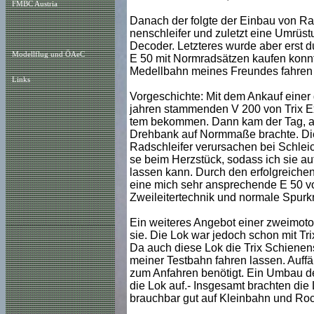
FMBC Austria
Danach der folgte der Einbau von Rad
nenschleifer und zuletzt eine Umrüs
Decoder. Letzteres wurde aber erst du
Modellflug und ÖAeC
E 50 mit Normradsätzen kaufen konnte
Medellbahn meines Freundes fahren 
Links
Vorgeschichte: Mit dem Ankauf einer 
jahren stammenden V 200 von Trix Expr
tem bekommen. Dann kam der Tag, an
Drehbank auf Normmaße brachte. Die 
Radschleifer verursachen bei Schlei
se beim Herzstück, sodass ich sie au
lassen kann. Durch den erfolgreiche
eine mich sehr ansprechende E 50 vo
Zweileitertechnik und normale Spurk
Ein weiteres Angebot einer zweimotor
sie. Die Lok war jedoch schon mit Tri
Da auch diese Lok die Trix Schienensch
meiner Testbahn fahren lassen. Auffäl
zum Anfahren benötigt. Ein Umbau de
die Lok auf.- Insgesamt brachten die 
brauchbar gut auf Kleinbahn und Roc