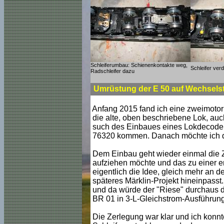
Schleiferumbau: Schienenkontakte weg,
Schleifer ver
Radschleifer dazu
Umrüstung der E 50 auf Wechselst
Anfang 2015 fand ich eine zweimotori
die alte, oben beschriebene Lok, au
such des Einbaues eines Lokdecoder
76320 kommen. Danach möchte ich di
Dem Einbau geht wieder einmal die Z
aufziehen möchte und das zu einer er
eigentlich die Idee, gleich mehr an d
späteres Märklin-Projekt hineinpass
und da würde der "Riese" durchaus da
BR 01 in 3-L-Gleichstrom-Ausführun
Die Zerlegung war klar und ich konnt