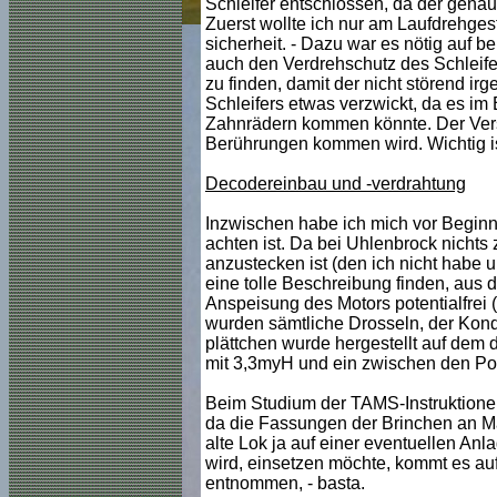
Schleifer entschlossen, da der gena
Zuerst wollte ich nur am Laufdrehgest
sicherheit. - Dazu war es nötig auf b
auch den Verdrehschutz des Schleif
zu finden, damit der nicht störend i
Schleifers etwas verzwickt, da es im
Zahnrädern kommen könnte. Der Vers
Berührungen kommen wird. Wichtig is
Decodereinbau und -verdrahtung
Inzwischen habe ich mich vor Beginn
achten ist. Da bei Uhlenbrock nichts
anzustecken ist (den ich nicht habe 
eine tolle Beschreibung finden, aus d
Anspeisung des Motors potentialfrei
wurden sämtliche Drosseln, der Konde
plättchen wurde hergestellt auf dem 
mit 3,3myH und ein zwischen den Pol
Beim Studium der TAMS-Instruktionen k
da die Fassungen der Brinchen an Mas
alte Lok ja auf einer eventuellen An
wird, einsetzen möchte, kommt es auf 
entnommen, - basta.