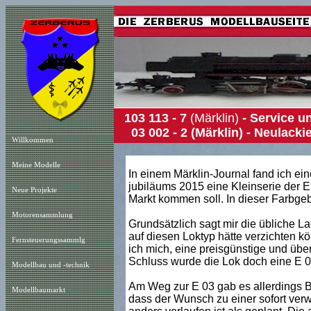
103 113 - 7
(Märklin)
- Service u
03 002 - 2 (Märklin) - Neulac
Willkommen
Meine Modelle
In einem Märklin-Journal fand ich ei
jubiläums 2015 eine Kleinserie der E
Neue Projekt
e
Markt kommen soll. In dieser Farbgebu
Motorensammlung
Grundsätzlich sagt mir die übliche La
auf diesen Loktyp hätte verzichten k
Fernsteuerungssammlg
ich mich, eine preisgünstige und übe
Schluss wurde die Lok doch eine E 0
Modellbau und -technik
Am Weg zur E 03 gab es allerdings B
Modellbaumarkt
dass der Wunsch zu einer sofort v