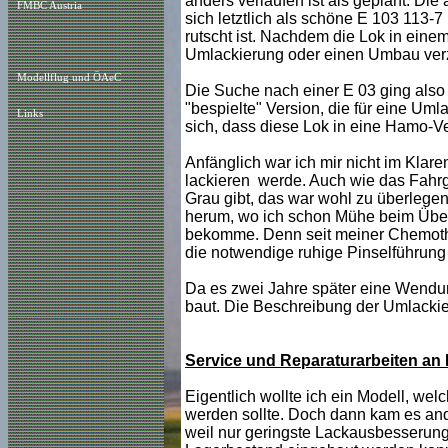
anders verlaufen ist als geplant. Di
FMBC Austria
sich letztlich als schöne E 103 113-
rutscht ist. Nachdem die Lok in eine
Umlackierung oder einen Umbau verz
Modellflug und ÖAeC
Die Suche nach einer E 03 ging also w
"bespielte" Version, die für eine Uml
Links
sich, dass diese Lok in eine Hamo-V
Anfänglich war ich mir nicht im Klare
lackieren werde. Auch wie das Fahrge
Grau gibt, das war wohl zu überlegen. 
herum, wo ich schon Mühe beim Überl
bekomme. Denn seit meiner Chemother
die notwendige ruhige Pinselführung 
Da es zwei Jahre später eine Wendun
baut. Die Beschreibung der Umlackie
Service und Reparaturarbeiten an E
Eigentlich wollte ich ein Modell, wel
werden sollte. Doch dann kam es and
weil nur geringste Lackausbesserun