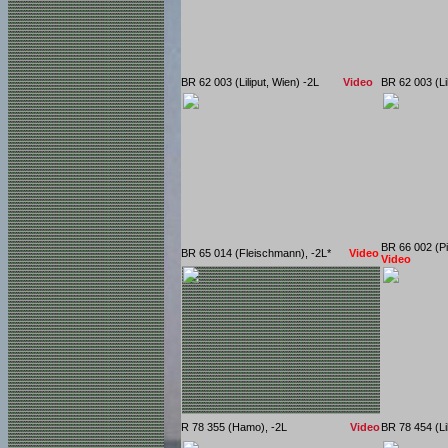
BR 62 003 (Liliput, Wien) -2L
Video
BR 62 003 (
BR 66 00
BR 65 014 (Fleischmann), -2L*
Video
Video
R 78 355 (Hamo), -2L
Video
BR 78 454 (