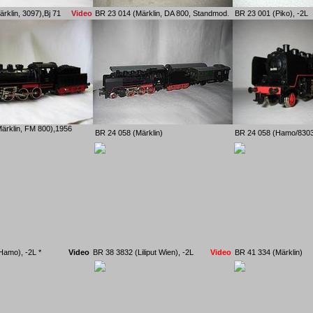
ärklin, 3097),Bj 71
Video
BR 23 014 (Märklin, DA 800, Standmod.
BR 23 001 (Pik
ärklin, FM 800),1956
BR 24 058 (Märklin)
BR 24 058 (Hamo/8
Hamo), -2L *
Video
BR 38 3832 (Liliput Wien), -2L
Video
BR 41 334 (M