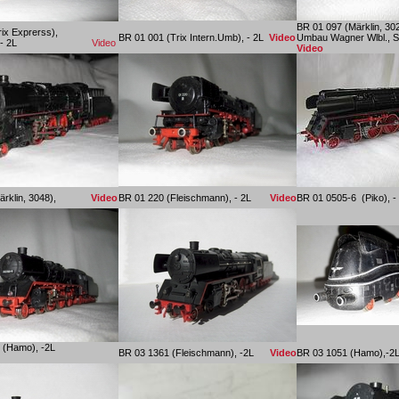
BR 01 097 (Märklin, 302
ix Exprerss),
BR 01 001 (Trix Intern.Umb), - 2L
Video
Umbau Wagner Wlbl
 Wlbl, - 2L
Video
Video
ärklin,
3048),
Video
BR 01 220 (Fleischmann), - 2L
Video
BR 01 0505-6 (Pik
-9 (Hamo), -2L
BR 03 1361 (Fleischmann), -2L
Video
BR 03 1051 (Ha