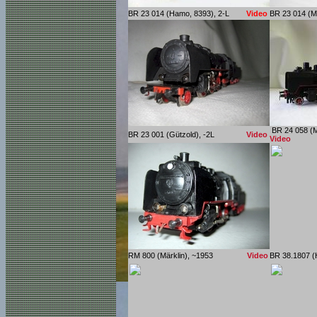
BR 23 014 (Hamo, 8393), 2-L
Video
BR 23 014 (M
BR 24 058 (M
BR 23 001 (Gützold), -2L
Video
Video
RM 800 (Märklin), ~1953
Video
BR 38.1807 (