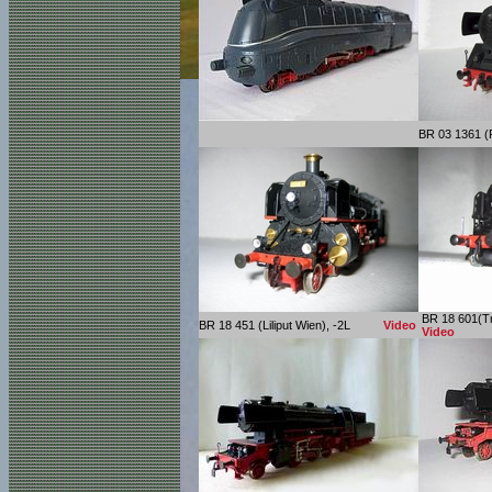
BR 03 1361 
BR 18 601(Tr
BR 18 451 (Liliput Wien), -2L
Video
Video