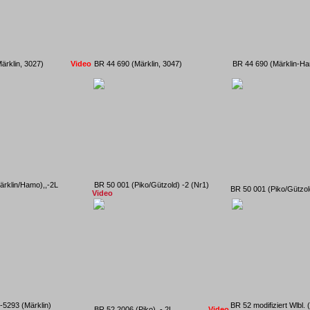
 (Märklin, 3027)
Video
BR 44 690 (Märklin, 3047)
BR 44 690 (Märklin-
Märklin/Hamo),,-2L
BR 50 001 (Piko/Gützold) -2 (Nr1)
BR 50 001 (Piko/Gützol
Video
3-5293 (Märklin)
BR 52 modifiziert Wlbl.
BR 52 2006 (Piko), - 2L
Video