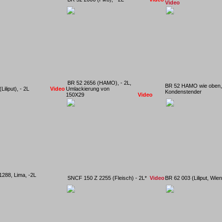
Video
BR 52 2656 (HAMO), - 2L,
BR 52 HAMO wie oben, 
 (Liliput), - 2L
Video
Umlackierung von
Kondenst
150X29
Video
 1288, Lima, -2L
SNCF 150 Z 2255 (Fleisch) - 2L*
Video
BR 62 003 (Liliput, 