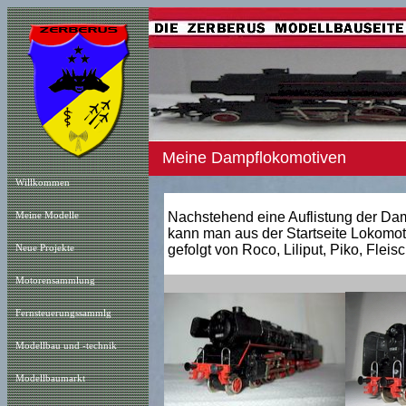
Meine Dampflokomotiven
Willkommen
Nachstehend eine Auflistung der Dam
Meine Modelle
kann man aus der Startseite Lokomot
gefolgt von Roco, Liliput, Piko, Flei
Neue Projekt
e
Motorensammlung
Fernsteuerungssammlg
Modellbau und -technik
Modellbaumarkt