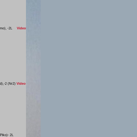
Hamo), -2L
Video
d),-2 (Nr2)
Video
 (Piko)- 2L