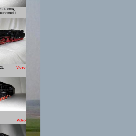
6, F 800),
., Soundmodul
o), - 2L
Video
mo),-2L
Video