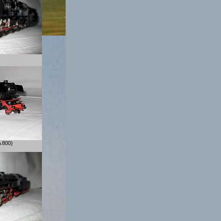
t), - 2L
, DA 800)