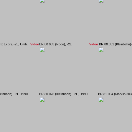
rix Expr), -2L, Umb.
Video
BR 80 033 (Roco), -2L
Video
BR 80.031 (Kleinbahn
leinbahn) - 2L~1990
BR 80.028 (Kleinbahn) - 2L,~1990
BR 81 004 (Märklin,