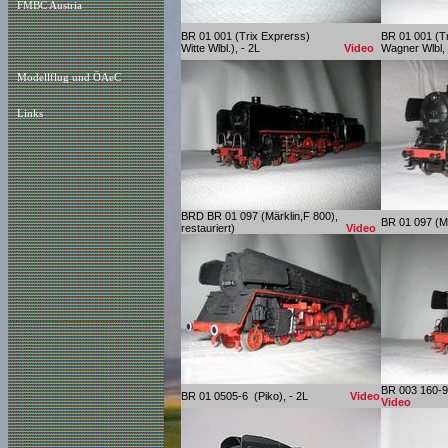
FMBC Austria
BR 01 001 (Trix Exprerss)
BR 01 001 (Tr
Witte Wlbl.), - 2L
Video
Wagner
Modellflug und ÖAeC
Links
BRD BR 01 097 (Märklin,F 800),
BR 01 097 (M
restauriert)
Video
BR 003 160
BR 01 0505-6 (Piko), - 2L
Video
Video