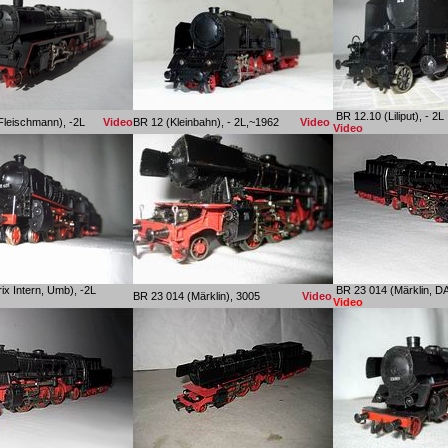
BR 12.10 (Lilipu
(Fleischmann), -2L
Video
BR 12 (Kleinbahn), - 2L,~1962
Video
Video
ix Intern, Umb), -2L
BR 23 014 (Märklin
BR 23 014 (Märklin), 3005
Video
Video