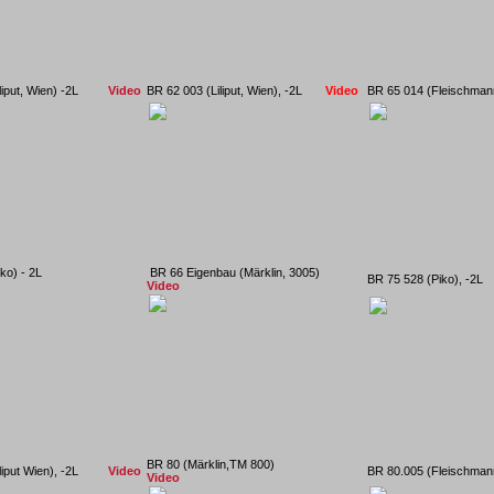
Liliput, Wien) -2L
Video
BR 62 003 (Liliput, Wien), -2L
Video
BR 65 014 (Fleischm
2 (Piko) - 2L
BR 66 Eigenbau (Märklin, 3005)
BR 75 528 (Pik
Video
BR 80 (Märklin,TM 800)
Liliput Wien), -2L
Video
BR 80.005 (Fleischm
Video