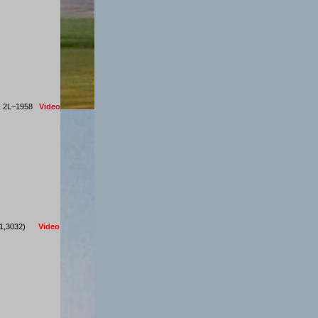
)- 2L~1958
Video
3031,3032)
Video