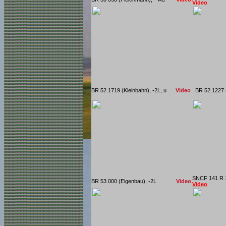
Video
BR 52.1719 (Kleinbahn), -2L, u
Video
BR 52.1227
SNCF 141 R
BR 53 000 (Eigenbau), -2L
Video
Video