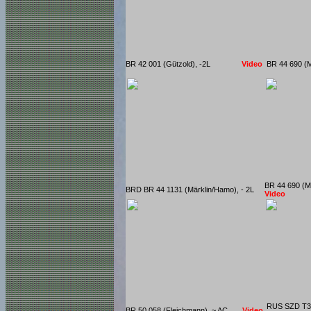
BR 42 001 (Gützold), -2L
Video
BR 44 690
BR 44 690 (
BRD BR 44 1131 (Märklin/Hamo), - 2L
Video
RUS SZD T
BR 50 058 (Fleichmann), ~ AC
Video