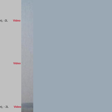
ann), -2L
Video
o), -2L
Video
ann), - 2L
Video