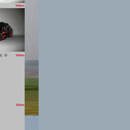
o), -2L
Video
303), -2l
Video
ärklin)
Video