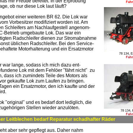
as mir Freude bereitet. In der Erprobung
Fahr
age, ob nur diese Lok laut läuft?
Angebot einer weiteren BR 62. Die Lok war
vom Vorbesitzer modifiziert worden ist. Am
 Schleifers am Nachlaufgestell angenom-
C-Betrieb umgebaute Lok. Das war ein
rtigten Radschleifer dienen zur Stromabnahme
nst üblichen Radschleifer. Bei den Service-
behaftete Motorhalterung und ein Ersatzmotor
78 134, E
Fahr
war lange, sodass ich mich dazu ent-
gefundene Lok mit dem Fehlöer "fährt nicht" zu
, dass ich zumindets Teile des Motors als
or gekaufte Lok zum Laufen zu bringen.
Tagen ein Ersatzmotor, den ich kaufte und der
rd.
 "original" und es bedarf dort lediglich, die
zugehörigen Stellen wieder anzulöten.
78 134, 
Fahr
ner Leitblechen bedarf Reparatur schadhafter Räder
sieht aber sehr gepflegt aus. Daher nahm