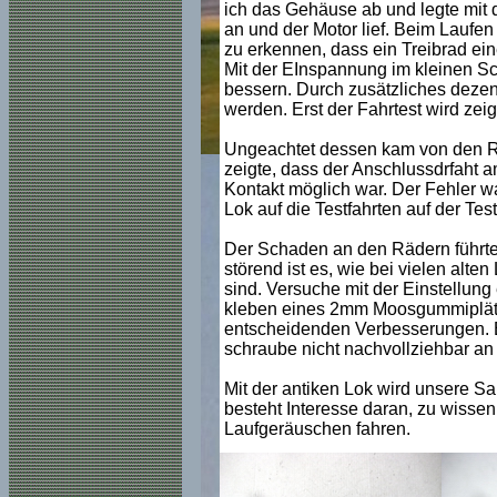
ich das Gehäuse ab und legte mit 
an und der Motor lief. Beim Laufen
zu erkennen, dass ein Treibrad ei
Mit der EInspannung im kleinen Sch
bessern. Durch zusätzliches dezent
werden. Erst der Fahrtest wird ze
Ungeachtet dessen kam von den Rä
zeigte, dass der Anschlussdrfaht 
Kontakt möglich war. Der Fehler wa
Lok auf die Testfahrten auf der Tes
Der Schaden an den Rädern führte
störend ist es, wie bei vielen alte
sind. Versuche mit der Einstellung
kleben eines 2mm Moosgummiplätt
entscheidenden Verbesserungen. E
schraube nicht nachvollziehbar a
Mit der antiken Lok wird unsere S
besteht Interesse daran, zu wisse
Laufgeräuschen fahren.