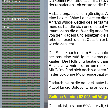
Da kommt Feinarbeit auf mich zu, w
FMBC Austria
der reparierten Lok entstand die Fr
Alsbald ergab sich ein günstiges 
eine Lok mit Witte Leitblechen die 
Modellflug und ÖAeC
Anfang wurde wegen des seltsamen
men, es handle sich um eine auf A
Links
Irrtum, denn die aufwendig angefe
von den Rädern und ersetzen die so
arbeiten brach die mit Gussfehler 
wurde gesucht.
Die Suche nach einem Erstazmotor 
schloss, eine zufällig im Internet 
kaufen. Die Hoffnung bestand darin
Ersatz verwenden kann, um die zuv
Mit Glück fand sich nach weiteren 
in der Lok ohne Motor eingebaut wi
Dadurch bleibt die neu geklaufte Lok
Kabel für die Beleuchtung an den 
Seltene Version 62 003 mit Wag
Die Lok ist ja schon 60 Jahre alt, 