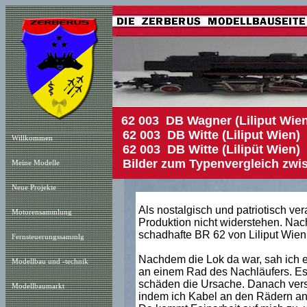
62 003 DB Wagner (Liliput Wie
62 003 DB Witte (Lilip
Willkommen
62 003 DB Witte (Lilipüt Wien)
Bilder zum Typenvergleich zwis
Meine Modelle
Neue Projekt
e
Als nostalgisch und patriotisch ver
Motorensammlung
Produktion nicht widerstehen. Na
schadhafte BR 62 von Liliput Wien 
Fernsteuerungssammlg
Nachdem die Lok da war, sah ich 
Modellbau und -technik
an einem Rad des Nachläufers. Es s
schäden die Ursache. Danach versu
Modellbaumarkt
indem ich Kabel an den Rädern anl