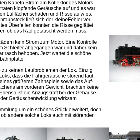
den Kabeln Strom am Kollektor des Motors
 traten klopfende Geräusche auf und es war
nen Lufflächenschaden und Risse aufwies.
raubstock ließ sich der kleineFehler ver-
es Überfeilen konnten die Risse geglättet
igen ob das Rad getauscht werden muss.
dern kein Strom zum Motor. Eine Kontrolle
am Schleifer abgegangen war und daher kein
r rasch behoben. Jetzt wartet die schöne
tbahnplatte.
 zu keinen Laufproblemen der Lok. Einzig
n Loks, dass die Fahrgeräusche störend laut
 eines größeren Zahnspiels sowie das Auf-
chens am vorderen Gewicht, brachten keine
benso ist die Anzugskraft bei der Gehäuse-
n der Geräuschentwicklung wirksam
ammlung um ein schönes Stück erweitert, doch
n ob andere solche Loks auch mit störenden