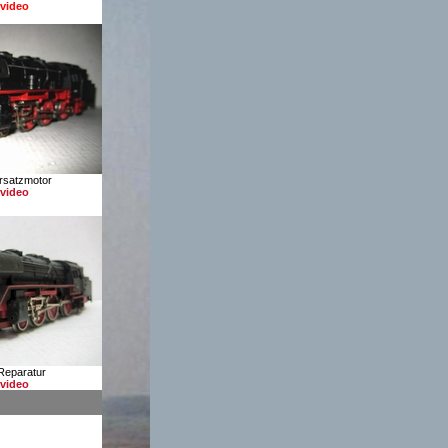
video
rsatzmotor
video
Reparatur
video