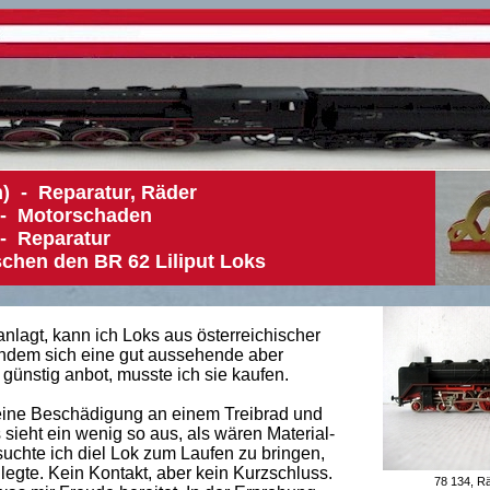
n) - Reparatur, Räder
ut Wien) - Motorschaden
 - Reparatur
chen den BR 62 Liliput Loks
anlagt, kann ich Loks aus österreichischer
chdem sich eine gut aussehende aber
günstig anbot, musste ich sie kaufen.
eine Beschädigung an einem Treibrad und
ieht ein wenig so aus, als wären Material-
chte ich diel Lok zum Laufen zu bringen,
egte. Kein Kontakt, aber kein Kurzschluss.
78 134, R