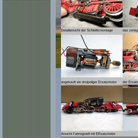
Detailansicht der Schleifermontage
das zerleg
angekauft ein dreipoliger Ersatzmotor
der Ersatz
Ansicht Fahregstell mit ERsatzmotor