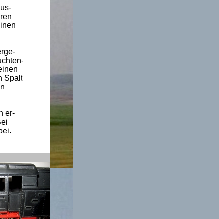
aus-
eren
einen
erge-
uchten-
einen
n Spalt
in
n er-
Bei
bei.