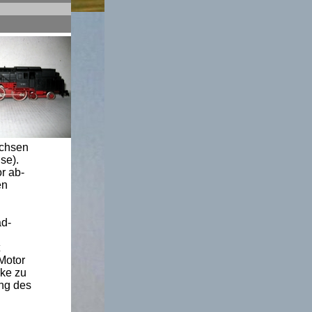
Achsen
se).
r ab-
en
ad-
n
Motor
cke zu
ung des