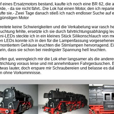
 eines Ersatzmotors bestand, kaufte ich noch eine BR 62, die 
 - da sie nicht fährt.. Die Lok hat einen Motor, den ich repari
fte sie.- Zwei Tage danach stieß ich nach endloser Suche auf 
günstigen Motor
eitete keine Schwierigkeiten und die Verkabelung war rasch h
euchtung fehlte, ersetzte ich sie durch fahrtrichtungsabhängig le
i-LEDs steckte ich in ein kleines Stück Silikonschlauch von m
en LEDs konnte ich in den für die Lampenfassung vorgesehene
t montiertem Gehäuse leuchten die Stirnlampen hervorragend. E
rin, dass sie schon bei niedrigster Spannung hell leuchten.
efen gut, wenngleich mir die Lok eher langsamer als die andere
ahrtrichtung voraus leise und mit annehmbaren Fahrgeräuschen. 
twas lauter, doch erspare mir Schraubereien und belasse es da
fen ohne Vorkommnisse.