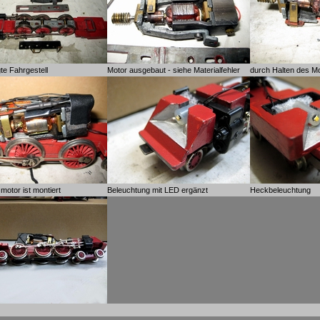
te Fahrgestell
Motor ausgebaut - siehe Materialfehler
durch Halten des M
motor ist montiert
Beleuchtung mit LED ergänzt
Heckbeleuchtung