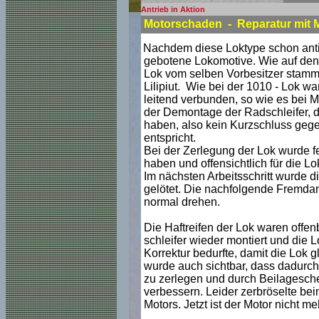
Antrieb in Aktion
Motorschaden - Reparatur mit 
Nachdem diese Loktype schon antik 
gebotene Lokomotive. Wie auf den A
Lok vom selben Vorbesitzer stamme
Lilipiut. Wie bei der 1010 - Lok w
leitend verbunden, so wie es bei Mä
der Demontage der Radschleifer, da
haben, also kein Kurzschluss gege
entspricht.
Bei der Zerlegung der Lok wurde f
haben und offensichtlich für die L
Im nächsten Arbeitsschritt wurde d
gelötet. Die nachfolgende Fremdan
normal drehen.
Die Haftreifen der Lok waren offe
schleifer wieder montiert und die L
Korrektur bedurfte, damit die Lok 
wurde auch sichtbar, dass dadurch
zu zerlegen und durch Beilagesche
verbessern. Leider zerbröselte be
Motors. Jetzt ist der Motor nicht 