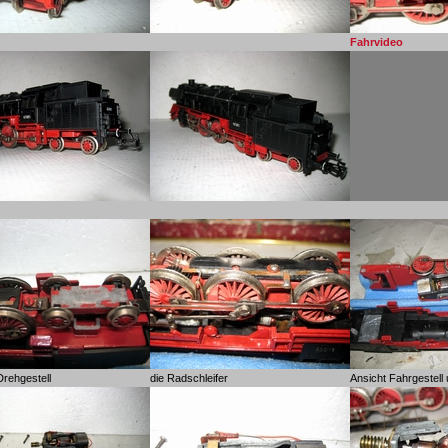
Fahrvideo
Drehgestell
die Radschleifer
Ansicht Fahrgestell