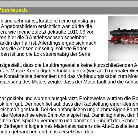
Motortausch
und sehr rar ist, kaufte ich eine günstig an-
ngebotsbildern ersichtlich war, dürfte die
n, wie meine zuletzt gekaufte 1010.03 von
aren hier die 3 Antriebsachsen scheinbar
rklin der Fall ist. Allerdings ergab sich nach
ss die Achsen einseitig isolierte Räder
ben ist und die Lok strommäßig der Serie
estgestellt, dass die Laufdrehgestelle keine kurzschließenden 
ok als Masse-Kontaktgeber funktionieren (wie auch normaler Wei
ie Kontaktleiste demontiert und das Verbindungskabel zum Moto
speisung des Motors zeigte, dass der Motor läuft und die Achs
nbar geklebt und wurden ausgekratzt. Probeweise wurden die R
ok fuhr gut. Dennoch fiel auf, dass die Radstellung einer kleine
gleichmäßiger läuft. Bei der anfänglichen ungleichmäßigen Fahrt
 die Motorachse etwa 2mm Axialspiel hat. Damit lag nahe, den 
iben das Spiel zu verringern und damit den Eingriff der Schne
im Zerlegen infolge eines Materialschadens die Alu-Gusshalter
mehr zu gebrauchen und muss ersetzt werden.