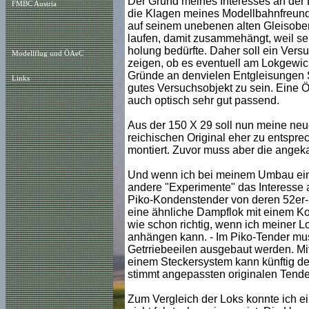
Der Grund meines Interesses an der L
FMBC Austria
die Klagen meines Modellbahnfreund
auf seinem unebenen alten Gleisober
laufen, damit zusammehängt, weil se
holung bedürfte. Daher soll ein Vers
Modellflug und ÖAeC
zeigen, ob es eventuell am Lokgewich
Gründe an denvielen Entgleisungen Sc
Links
gutes Versuchsobjekt zu sein. Eine Ö
auch optisch sehr gut passend.
Aus der 150 X 29 soll nun meine ne
reichischen Original eher zu entspre
montiert. Zuvor muss aber die angek
Und wenn ich bei meinem Umbau ein
andere "Experimente" das Interesse an
Piko-Kondenstender von deren 52er-L
eine ähnliche Dampflok mit einem Kon
wie schon richtig, wenn ich meiner 
anhängen kann. - Im Piko-Tender muss
Getrriebeeilen ausgebaut werden. Mi
einem Steckersystem kann künftig de
stimmt angepassten originalen Tende
Zum Vergleich der Loks konnte ich ei