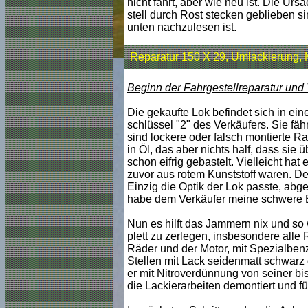
nicht fahrt, aber wie neu ist. Die Ur
stell durch Rost stecken geblieben si
unten nachzulesen ist.
Reparatur 150 X 29, Umlackierung, 
Beginn der Fahrgestellreparatur und 
Die gekaufte Lok befindet sich in ei
schlüssel "2" des Verkäufers. Sie fähr
sind lockere oder falsch montierte 
in Öl, das aber nichts half, dass sie 
schon eifrig gebastelt. Vielleicht ha
zuvor aus rotem Kunststoff waren. De
Einzig die Optik der Lok passte, abg
habe dem Verkäufer meine schwere Ent
Nun es hilft das Jammern nix und so 
plett zu zerlegen, insbesondere all
Räder und der Motor, mit Spezialben
Stellen mit Lack seidenmatt schwarz 
er mit Nitroverdünnung von seiner b
die Lackierarbeiten demontiert und fü