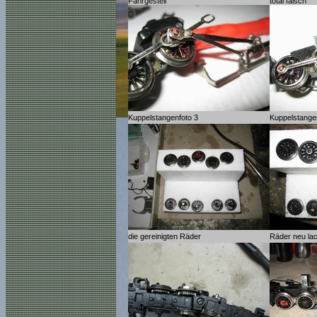
Fahrgestell
total falsch
Kuppelstangenfoto 3
Kuppelstange
die gereinigten Räder
Räder neu lac