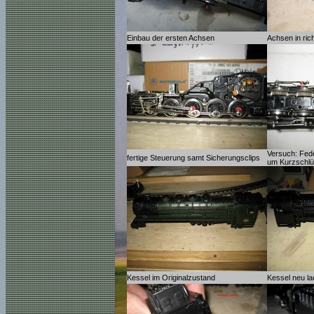
Einbau der ersten Achsen
Achsen in rich
Versuch: Fed
fertige Steuerung samt Sicherungsclips
um Kurzschlü
Kessel im Originalzustand
Kessel neu la