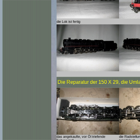
die Lok ist fertig
Die Reparatur der 150 X 29, die Uml
das angekaufte, vor Öl triefende
die Radstellu