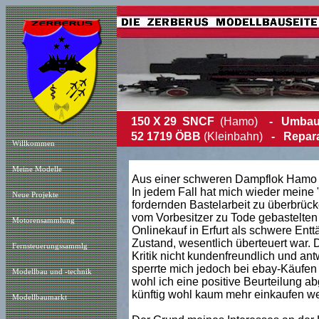
150 X 29 SNCF
(Hamo)
- Umbau i
52 1719 ÖBB
(Kleinbahn)
- Repara
Willkommen
Meine Modelle
Aus einer
schweren Dampflok Hamo
In jedem Fall hat mich wieder meine "
Neue Projekt
e
fordernden Bastelarbeit zu überbrücke
vom Vorbesitzer zu Tode gebastelten 
Motorensammlung
Onlinekauf in Erfurt als schwere Ent
Zustand, wesentlich überteuert war. D
Fernsteuerungssammlg
Kritik nicht kundenfreundlich und ant
sperrte mich jedoch bei ebay-Käufen
Modellbau und -technik
wohl ich eine positive Beurteilung a
künftig wohl kaum mehr einkaufen w
Modellbaumarkt