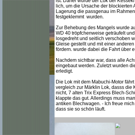
ist. Daher wurde der Lok der Kessekl
lich, um die Ursache der blockierten
Lagerung die passgenau im Rahmen s
festgeklemmt wurden.
Zur Behebung des Mangels wurde auf
WD 40 tröpfchenweise geträufelt und 
losgedreht und seitlich verschoben w
Gleise gestellt und mit einer anderen
fördern. wurde dabei die Fahrt über e
Nachdem sichtbar war, dass alle Achs
eingebaut werden. Zuletzt wurden di
erledigt.
Die Lok mit dem Mabuchi-Motor fährt s
vergleich zur Märklin Lok, dasss die K
nicht, 7 alten Trix Express Blech-Sc
klappte das gut. Allerdings muss man
antiken Blechwagen. - Ich freue mich
dass sie so schön läuft.