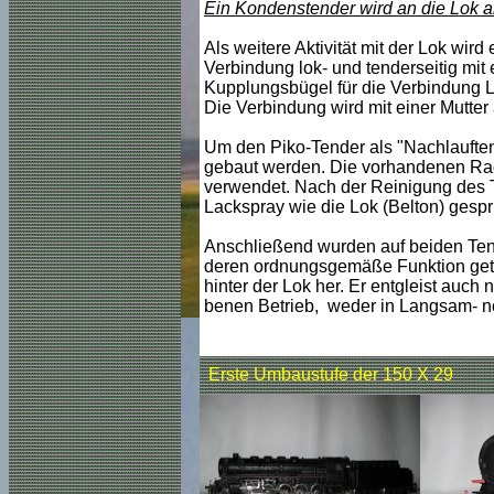
Ein Kondenstender wird an die Lok 
Als weitere Aktivität mit der Lok wi
Verbindung lok- und tenderseitig mit
Kupplungsbügel für die Verbindung Lo
Die Verbindung wird mit einer Mutter
Um den Piko-Tender als "Nachlauften
gebaut werden. Die vorhandenen Rads
verwendet. Nach der Reinigung des 
Lackspray wie die Lok (Belton) gespri
Anschließend wurden auf beiden Tende
deren ordnungsgemäße Funktion getst
hinter der Lok her. Er entgleist auc
benen Betrieb, weder in Langsam- no
Erste Umbaustufe der 150 X 29