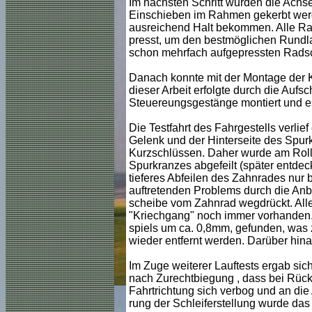
Im nächsten Schritt wurden die Ach
Einschieben im Rahmen gekerbt werde
ausreichend Halt bekommen. Alle Ra
presst, um den bestmöglichen Rundla
schon mehrfach aufgepressten Radsch
Danach konnte mit der Montage der 
dieser Arbeit erfolgte durch die Auf
Steuereungsgestänge montiert und es
Die Testfahrt des Fahrgestells verli
Gelenk und der Hinterseite des Spurk
Kurzschlüssen. Daher wurde am Roll
Spurkranzes abgefeilt (später entdeck
tieferes Abfeilen des Zahnrades nur 
auftretenden Problems durch die Anbr
scheibe vom Zahnrad wegdrückt. Aller
"Kriechgang" noch immer vorhanden.
spiels um ca. 0,8mm, gefunden, was z
wieder entfernt werden. Darüber hina
Im Zuge weiterer Lauftests ergab sic
nach Zurechtbiegung , dass bei Rückw
Fahrtrichtung sich verbog und an die
rung der Schleiferstellung wurde das