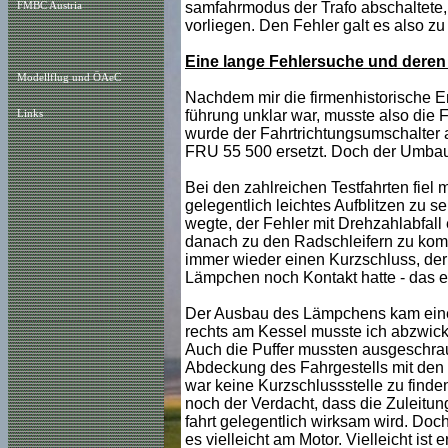
samfahrmodus der Trafo abschaltete,
FMBC Austria
vorliegen. Den Fehler galt es also zu f
Eine lange Fehlersuche und deren
Modellflug und ÖAeC
Nachdem mir die firmenhistorische En
führung unklar war, musste also die F
Links
wurde der Fahrtrichtungsumschalter 
FRU 55 500 ersetzt. Doch der Umbau b
Bei den zahlreichen Testfahrten fiel
gelegentlich leichtes Aufblitzen zu s
wegte, der Fehler mit Drehzahlabfall
danach zu den Radschleifern zu kom
immer wieder einen Kurzschluss, der m
Lämpchen noch Kontakt hatte - das e
Der Ausbau des Lämpchens kam einer
rechts am Kessel musste ich abzwic
Auch die Puffer mussten ausgeschrau
Abdeckung des Fahrgestells mit den 
war keine Kurzschlussstelle zu finden
noch der Verdacht, dass die Zuleitun
fahrt gelegentlich wirksam wird. Doch
es vielleicht am Motor. Vielleicht ist 