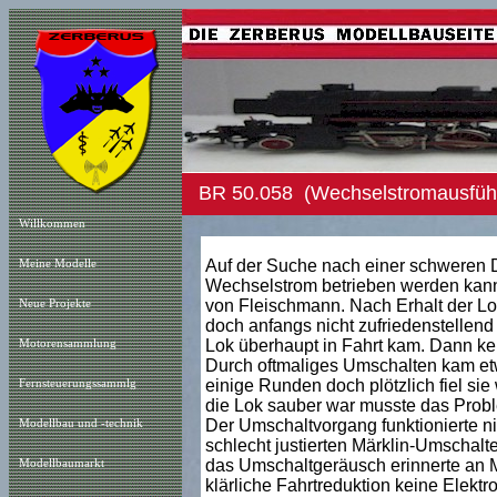
BR 50.058 (Wechselstromausfüh
Willkommen
Auf der Suche nach einer schweren Da
Meine Modelle
Wechselstrom betrieben werden kann,
von Fleischmann. Nach Erhalt der Lok w
Neue Projekt
e
doch anfangs nicht zufriedenstellend a
Lok überhaupt in Fahrt kam. Dann kei
Motorensammlung
Durch oftmaliges Umschalten kam etwa
einige Runden doch plötzlich fiel si
Fernsteuerungssammlg
die Lok sauber war musste das Probl
Der Umschaltvorgang funktionierte ni
Modellbau und -technik
schlecht justierten Märklin-Umschalt
das Umschaltgeräusch erinnerte an Mär
Modellbaumarkt
klärliche Fahrtreduktion keine Elekt