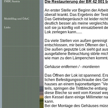
Die Restaurierung der BR 42 001 be
FMBC Austria
An erster Stelle vor Beginn der Arbei
überall krankt. Das Ergebnis der Test
Das Getriebegeräusch ist leider nicht ü
Modellflug und ÖAeC
deutlich besser als meine vergleichb
soll sie ja künftig voll einsatzberei
Links
Lok zerlegen kann......
Da viele Stellen von außen gereinigt
entschlossen, mir beim Öffenen der L
Die außen geputzte Lok sieht gut aus 
ausgefallene Beleuchtung störte mich
wie man zu den Lämpenchen kommt. 
Gehäuse entfernen / - montieren
Das Öffnen der Lok ist spannend. Ers
lichen Befestigungsschraube des Geh
hauses an einem bajonettartigen "Ve
teils, springen die Trittbleche entla
diese Bleche so weit vom Kessel we
den Kessel dann einige Millimeter 
kann.
Bei der Montage des Gehäuses müsse