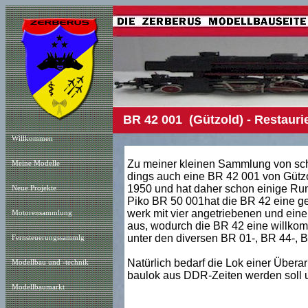
BR 42 001 (Gützold) - Restauri
Willkommen
Zu meiner kleinen Sammlung von sch
Meine Modelle
dings auch eine BR 42 001 von Gütz
1950 und hat daher schon einige Run
Neue Projekt
e
Piko BR 50 001hat die BR 42 eine gel
werk mit vier angetriebenen und einer
Motorensammlung
aus, wodurch die BR 42 eine willk
unter den diversen BR 01-, BR 44-, 
Fernsteuerungssammlg
Natürlich bedarf die Lok einer Überar
Modellbau und -technik
baulok aus DDR-Zeiten werden soll un
Modellbaumarkt