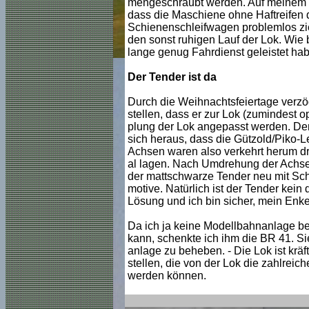
mengeschraubt werden. Auf meinem Tes
dass die Maschiene ohne Haftreifen 
Schienenschleifwagen problemlos zieh
den sonst ruhigen Lauf der Lok. Wie 
lange genug Fahrdienst geleistet ha
Der Tender ist da
Durch die Weihnachtsfeiertage verzöger
stellen, dass er zur Lok (zumindest 
plung der Lok angepasst werden. Der 
sich heraus, dass die Gützold/Piko-Le
Achsen waren also verkehrt herum dr
al lagen. Nach Umdrehung der Achsen
der mattschwarze Tender neu mit Schwa
motive. Natürlich ist der Tender kein
Lösung und ich bin sicher, mein Enke
Da ich ja keine Modellbahnanlage bes
kann, schenkte ich ihm die BR 41. Sie
anlage zu beheben. - Die Lok ist krä
stellen, die von der Lok die zahlre
werden können.