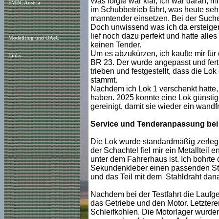
Was folgte war klar, ich war daran, m
FMBC Austria
im Schubbetrieb fährt, was heute sehr 
manntender einsetzen. Bei der Such
Doch unwissend was ich da ersteigert
lief noch dazu perfekt und hatte alles
Modellflug und ÖAeC
keinen Tender.
Um es abzukürzen, ich kaufte mir für
Links
BR 23. Der wurde angepasst und fert
trieben und festgestellt, dass die Lok
stammt.
Nachdem ich Lok 1 verschenkt hatte, 
haben. 2025 konnte eine Lok günstig
gereinigt, damit sie wieder ein wandfr
Service und Tenderanpassung bei 
Die Lok wurde standardmäßig zerlegt, 
der Schachtel fiel mir ein Metallteil
unter dem Fahrerhaus ist. Ich bohrte
Sekundenkleber einen passenden Sta
und das Teil mit dem Stahldraht dan
Nachdem bei der Testfahrt die Laufges
das Getriebe und den Motor. Letztere
Schleifkohlen. Die Motorlager wurde