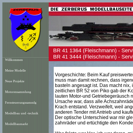
BR 41 1364 (Fleischmann) - Se
BR 41 3444 (Fleischmann) - Serv
Willkommen
Meine Modelle
Vorgeschichte: Beim Kauf preiswerter
muss man damit rechnen, dass irgend 
Neue Projekt
e
basteln angesagt ist. Das macht nix, 
zeitlichen BR 52 von Piko gab der 
Motorensammlung
lauten Motor-und Getriebegeräusch 
Ursache war, dass alle Achszahnräde
Fernsteuerungssammlg
Krach entstand. Verzweifelt, weil a
anderen Tender mit Antrieb und kauf
Modellbau und -technik
Der optische Unterschied war mir glei
zahnräder und ertüchtigte den Konde
Modellbaumarkt