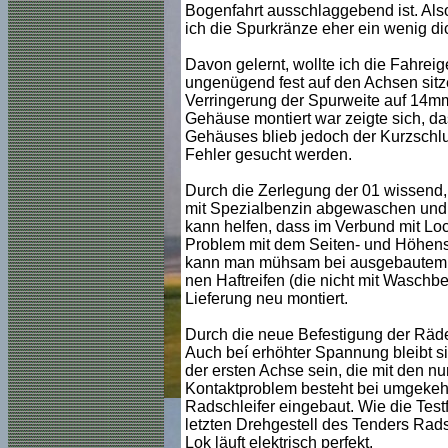
Bogenfahrt ausschlaggebend ist. Als
ich die Spurkränze eher ein wenig d
Davon gelernt, wollte ich die Fahreig
ungenügend fest auf den Achsen sitz
Verringerung der Spurweite auf 14mm
Gehäuse montiert war zeigte sich, d
Gehäuses blieb jedoch der Kurzschlu
Fehler gesucht werden.
Durch die Zerlegung der 01 wissend,
mit Spezialbenzin abgewaschen und 
kann helfen, dass im Verbund mit Loct
Problem mit dem Seiten- und Höhensc
kann man mühsam bei ausgebautem Sc
nen Haftreifen (die nicht mit Waschb
Lieferung neu montiert.
Durch die neue Befestigung der Räder 
Auch beí erhöhter Spannung bleibt sie
der ersten Achse sein, die mit den 
Kontaktproblem besteht bei umgekehrt
Radschleifer eingebaut. Wie die Test
letzten Drehgestell des Tenders Radsc
Lok läuft elektrisch perfekt.