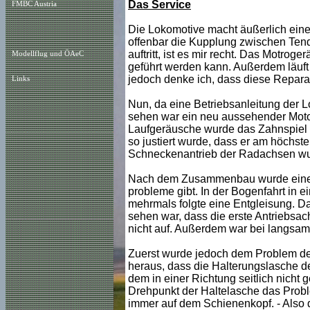
Das Service
FMBC Austria
Die Lokomotive macht äußerlich einen
offenbar die Kupplung zwischen Tend
auftritt, ist es mir recht. Das Motro
Modellflug und ÖAeC
geführt werden kann. Außerdem läuft d
jedoch denke ich, dass diese Repara
Links
Nun, da eine Betriebsanleitung der
sehen war ein neu aussehender Motor
Laufgeräusche wurde das Zahnspiel de
so justiert wurde, dass er am höchst
Schneckenantrieb der Radachsen wurde
Nach dem Zusammenbau wurde eine Pro
probleme gibt. In der Bogenfahrt in e
mehrmals folgte eine Entgleisung. Dab
sehen war, dass die erste Antriebsac
nicht auf. Außerdem war bei langsame
Zuerst wurde jedoch dem Problem des
heraus, dass die Halterungslasche de
dem in einer Richtung seitlich nicht
Drehpunkt der Haltelasche das Proble
immer auf dem Schienenkopf. - Also 