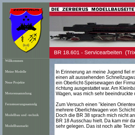
BR 18.601 - Servicearbeiten (Trix
Willkommen
In Erinnerung an meine Jugend fiel m
Meine Modelle
einen alt aussehenden Schnellzug
ein Oberlicht-Speisewagen der Firma 
Neue Projekt
e
richtung ausgestattet war. Am Kleinb
Wagen, was mich sehr beeindruckte un
Motorensammlung
Zum Versuch einen "kleinen Orientex
Fernsteuerungssammlg
mehrere Oberlichtwagen von Schicht u
Doch die BR 38 sprach mich nicht an
Modellbau und -technik
BR 18 Ausschau hielt. Da kam mir das
sehr gelegen. Das ist noch alte Techn
Modellbaumarkt