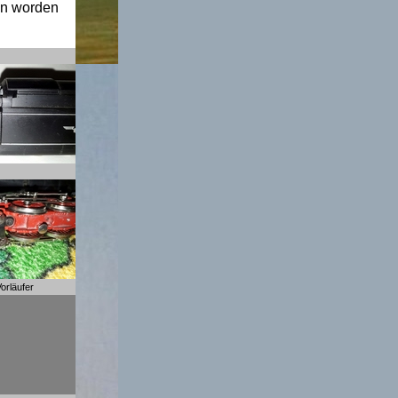
en worden
orläufer