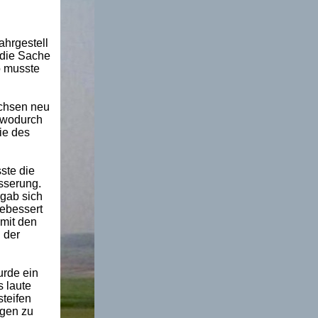
ahrgestell
 die Sache
o musste
achsen neu
, wodurch
ie des
ste die
sserung.
rgab sich
gebessert
 mit den
 der
urde ein
s laute
steifen
ngen zu