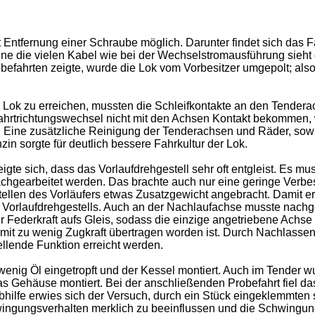
 Entfernung einer Schraube möglich. Darunter findet sich das F
e die vielen Kabel wie bei der Wechselstromausführung sieht
obefahrten zeigte, wurde die Lok vom Vorbesitzer umgepolt; als
 Lok zu erreichen, mussten die Schleifkontakte an den Tender
 Fahrtrichtungswechsel nicht mit den Achsen Kontakt bekommen
t. Eine zusätzliche Reinigung der Tenderachsen und Räder, sow
n sorgte für deutlich bessere Fahrkultur der Lok.
gte sich, dass das Vorlaufdrehgestell sehr oft entgleist. Es mus
hgearbeitet werden. Das brachte auch nur eine geringe Verbe
tellen des Vorläufers etwas Zusatzgewicht angebracht. Damit e
s Vorlaufdrehgestells. Auch an der Nachlaufachse musste nach
r Federkraft aufs Gleis, sodass die einzige angetriebene Achse
amit zu wenig Zugkraft übertragen worden ist. Durch Nachlassen
ellende Funktion erreicht werden.
wenig Öl eingetropft und der Kessel montiert. Auch im Tender w
s Gehäuse montiert. Bei der anschließenden Probefahrt fiel da
bhilfe erwies sich der Versuch, durch ein Stück eingeklemmten 
ingungsverhalten merklich zu beeinflussen und die Schwingu