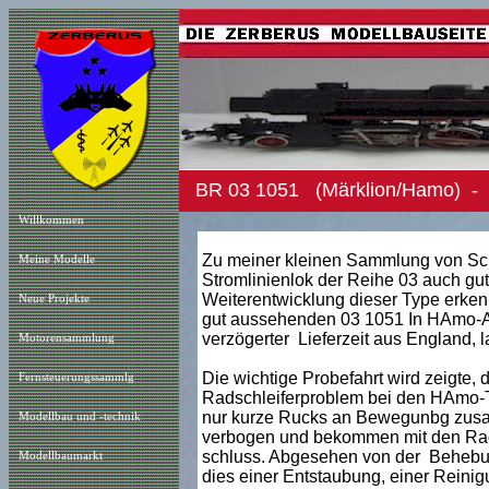
BR 03 1051 (Märklion/Hamo) - 
Willkommen
Zu meiner kleinen Sammlung von Sch
Meine Modelle
Stromlinienlok der Reihe 03 auch gu
Weiterentwicklung dieser Type erkenn
Neue Projekt
e
gut aussehenden 03 1051 In HAmo-A
verzögerter Lieferzeit aus England, l
Motorensammlung
Die wichtige Probefahrt wird zeigte, d
Fernsteuerungssammlg
Radschleiferproblem bei den HAmo-Te
nur kurze Rucks an Bewegunbg zusamm
Modellbau und -technik
verbogen und bekommen mit den Rad
schluss. Abgesehen von der Behebun
Modellbaumarkt
dies einer Entstaubung, einer Reini