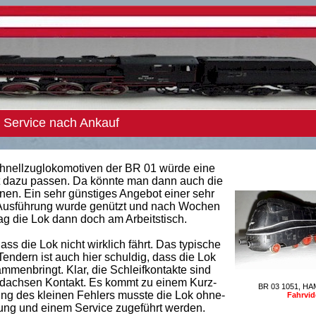
Service nach Ankauf
nellzuglokomotiven der BR 01 würde eine
t dazu passen. Da könnte man dann auch die
en. Ein sehr günstiges Angebot einer sehr
usführung wurde genützt und nach Wochen
ag die Lok dann doch am Arbeitstisch.
ass die Lok nicht wirklich fährt. Das typische
ndern ist auch hier schuldig, dass die Lok
enbringt. Klar, die Schleifkontakte sind
achsen Kontakt. Es kommt zu einem Kurz-
BR 03 1051, HA
g des kleinen Fehlers musste die Lok ohne-
Fahrvid
gung und einem Service zugeführt werden.