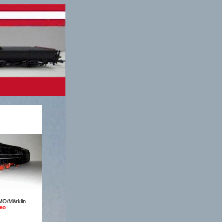
MO/Märklin
eo