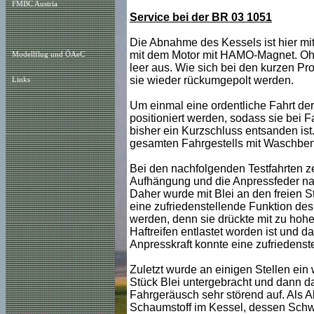
FMBC Austria
Service bei der BR 03 1051
Die Abnahme des Kessels ist hier mit
mit dem Motor mit HAMO-Magnet. Ohn
Modellflug und ÖAeC
leer aus. Wie sich bei den kurzen Pr
sie wieder rückumgepolt werden.
Links
Um einmal eine ordentliche Fahrt der
positioniert werden, sodass sie bei
bisher ein Kurzschluss entsanden is
gesamten Fahrgestells mit Waschbenzi
Bei den nachfolgenden Testfahrten zei
Aufhängung und die Anpressfeder nac
Daher wurde mit Blei an den freien S
eine zufriedenstellende Funktion de
werden, denn sie drückte mit zu hohe
Haftreifen entlastet worden ist und d
Anpresskraft konnte eine zufriedenst
Zuletzt wurde an einigen Stellen ein 
Stück Blei untergebracht und dann da
Fahrgeräusch sehr störend auf. Als A
Schaumstoff im Kessel, dessen Schw