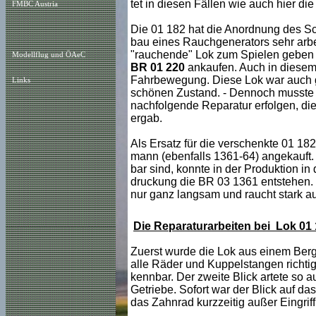
tet in diesen Fällen wie auch hier d
FMBC Austria
Die 01 182 hat die Anordnung des Sch
bau eines Rauchgenerators sehr arbe
"rauchende" Lok zum Spielen geben 
Modellflug und ÖAeC
BR 01 220
ankaufen. Auch in diesem 
Fahrbewegung. Diese Lok war auch gü
Links
schönen Zustand. - Dennoch musste 
nachfolgende Reparatur erfolgen, die 
ergab.
Als Ersatz für die verschenkte 01 1
mann (ebenfalls 1361-64) angekauft.
bar sind, konnte in der Produktion i
druckung die BR 03 1361 entstehen. 
nur ganz langsam und raucht stark a
Die Reparaturarbeiten bei Lok 01
Zuerst wurde die Lok aus einem Berg 
alle Räder und Kuppelstangen richtig 
kennbar. Der zweite Blick artete so a
Getriebe. Sofort war der Blick auf da
das Zahnrad kurzzeitig außer Eingriff