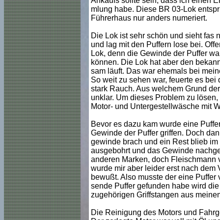
Ankaufs sollte sein, dass ich einen E
mlung habe. Diese BR 03-Lok entspri
Führerhaus nur anders numeriert.
Die Lok ist sehr schön und sieht fas n
und lag mit den Puffern lose bei. Offe
Lok, denn die Gewinde der Puffer war
können. Die Lok hat aber den bekann
sam läuft. Das war ehemals bei meine
So weit zu sehen war, feuerte es bei d
stark Rauch. Aus welchem Grund der Vo
unklar. Um dieses Problem zu lösen, 
Motor- und Untergestellwäsche mit 
Bevor es dazu kam wurde eine Pufferb
Gewinde der Puffer griffen. Doch dann
gewinde brach und ein Rest blieb im 
ausgebohrt und das Gewinde nachgesc
anderen Marken, doch Fleischmann v
wurde mir aber leider erst nach dem 
bewußt. Also musste der eine Puffer 
sende Puffer gefunden habe wird die
zugehörigen Griffstangen aus meinem
Die Reinigung des Motors und Fahrge