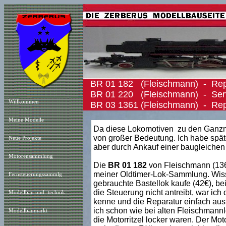
BR 01 182 (Fleischmann) - Rep
BR 01 220 (Fleischmann) - Serv
Willkommen
BR 03 1361 (Fleischmann) - Repa
Meine Modelle
Da diese Lokomotiven zu den Ganzmet
von großer Bedeutung. Ich habe spät
Neue Projekt
e
aber durch Ankauf einer baugleichen
Motorensammlung
Die
BR 01 182
von Fleischmann (1361
meiner Oldtimer-Lok-Sammlung. Wisse
Fernsteuerungssammlg
gebrauchte Bastellok kaufe (42€), bei 
die Steuerung nicht antreibt, war ic
Modellbau und -technik
kenne und die Reparatur einfach ausf
ich schon wie bei alten Fleischmannl
Modellbaumarkt
die Motorritzel locker waren. Der Motor