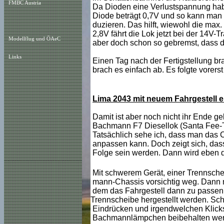
FMBC Austria
Da Dioden eine Verlustspannung hab
Diode beträgt 0,7V und so kann man 
duzieren. Das hilft, wiewohl die max
2,8V fährt die Lok jetzt bei der 14V-T
Modellflug und ÖAeC
aber doch schon so gebremst, dass d
Links
Einen Tag nach der Fertigstellung b
brach es einfach ab. Es folgte vorerst
Lima 2043 mit neuem Fahrgestell 
Damit ist aber noch nicht ihr Ende 
Bachmann F7 Diesellok (Santa Fee-Ty
Tatsächlich sehe ich, dass man das 
anpassen kann. Doch zeigt sich, da
Folge sein werden. Dann wird eben die
Mit schwerem Gerät, einer Trennsche
mann-Chassis vorsichtig weg. Dann m
dem das Fahrgestell dann zu passen 
Trennscheibe hergestellt werden. Schl
Eindrücken und irgendwelchen Klicks
Bachmannlämpchen beibehalten wer