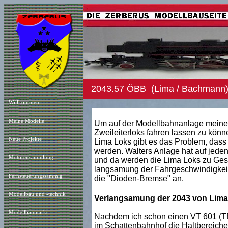
2043.57 ÖBB (Lima / Bachmann)
Willkommen
Meine Modelle
Um auf der Modellbahnanlage meines
Zweileiterloks
fahren lassen zu könn
Neue Projekt
e
Lima Loks gibt es das Problem, dass
werden. Walters Anlage hat auf jeden
Motorensammlung
und da werden die Lima Loks zu Ges
langsamung der Fahrgeschwindigkeit
Fernsteuerungssammlg
die "Dioden-Bremse" an.
Modellbau und -technik
Verlangsamung der 2043 von Lima
Modellbaumarkt
Nachdem ich schon einen VT 601 (TEE
im Schattenbahnhof die Haltbereiche n