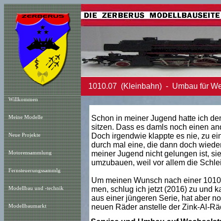
1010.07 (Kleinbahn) - Umbau für Wec
Willkommen
Schon in meiner Jugend hatte ich de
Meine Modelle
sitzen. Dass es damls noch einen ande
Doch irgendwie klappte es nie, zu ei
Neue Projekt
e
durch mal eine, die dann doch wieder 
meiner Jugend nicht gelungen ist, sie
Motorensammlung
umzubauen, weil vor allem die Schlei
Fernsteuerungssammlg
Um meinen Wunsch nach einer 1010, d
men, schlug ich jetzt (2016) zu und ka
Modellbau und -technik
aus einer jüngeren Serie, hat aber n
neuen Räder anstelle der Zink-Al-Räd
Modellbaumarkt