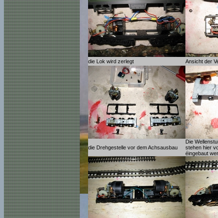
die Lok wird zerlegt
Ansicht der V
Die Wellenst
die Drehgestelle vor dem Achsausbau
stehen hier 
éingebaut we