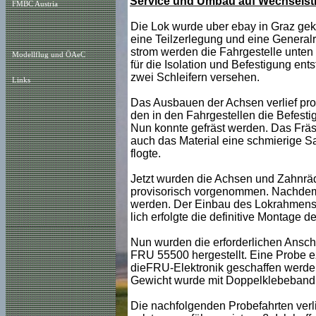
Service und Umbau auf Wechsels
FMBC Austria
Die Lok wurde uber ebay in Graz geka
eine Teilzerlegung und eine General
strom werden die Fahrgestelle unten 1
Modellflug und ÖAeC
für die Isolation und Befestigung ents
zwei Schleifern versehen.
Links
Das Ausbauen der Achsen verlief pro
den in den Fahrgestellen die Befestig
Nun konnte gefräst werden. Das Fräse
auch das Material eine schmierige S
flogte.
Jetzt wurden die Achsen und Zahnräd
provisorisch vorgenommen. Nachdem a
werden. Der Einbau des Lokrahmens k
lich erfolgte die definitive Montage der
Nun wurden die erforderlichen Ansc
FRU 55500 hergestellt. Eine Probe ez
dieFRU-Elektronik geschaffen werde
Gewicht wurde mit Doppelklebeband
Die nachfolgenden Probefahrten verli