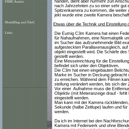
handen, dient aber nurmehr zun Anschue
FMBC Austria
nach Jahrzehnten zu so einer sehr gut e
Spitzenkamera zu kommen, die weiter a
jekt wurde eine zweite Kamera beschaff
Modellflug und ÖAeC
Etwas über die Technik und Einstellung
Links
Die Eumig C3m Kamera hat einen Federw
für Nahaufnahmen, eine Normaloptik und
im Sucher das aufzunehmende Bild exak
aufgesteckten Parallaxenausgleich, au
objekt eingestellt wird. Die Schärfe de
gestellt werden.
Eine Messeinrichtung für die Einstellun
befindet sich unter den Objektiven.
Die C3m hat einen eingebauten Belicht
Marke im Sucher in Deckung gebracht 
zu erreichen. Während dem Filmen kann
stellung verändert werden, bis sich der
Vor einer Aufnahme muss die Entfernun
Objektiv (mit Meteranzeige drauf - fehlt
eingestellt werden.
Man kann mit der Kamera rückblenden, s
Sekunde (halbe Zeitlupe) laufen und für 
werden.
Da ich im Internet bei den Nachforschu
Kamera mit Federwerk und ohne Blenden