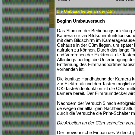
Die Umbauarbeiten an der C3m
Beginn Umbauversuch
Das Studium der Bedienungsanleitung z
Kamera nur via Bildschirmfunktion sich
mit dem Bildschirm im Kameragehäuse 
Gehäuse in der C3m liegen, um später 
aufrufen zu können. Durch das lange Fl
und Verdrehen der Elektronik die Taste
Allerdings bedingt die Unterbringung d
Entfernung des Filmtransportmechabismu
vorhanden ist.
Die künftige Handhabung der Kamera ka
zur Elektronik und den Tasten möglic
OK-TasteVideofunktion ist die C3m mitt
kamera bereit. Der Filmraumdeckel wir
N
achdem der Versuch 5 nach erfolgreic
de wegen der allfälligen Nachbeschaffu
durch die Versuche die Print-Schalter r
Die Arbeiten an der C3m schreiten vora
Der provisorische Einbau des Videochips