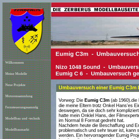
Eumig C3m - Umbauversuch
Willkommen
Nizo 1048 Sound - Umbauversu
Eumig C 6 - Umbauversuch
ge
Meine Modelle
Neue Projekt
e
Umbauversuch einer Eumig C3m 8
Motorensammlung
Vorweg: Die
Eumig C3m
(ab 1960).die 
die meine Eltern trotz Onkel Hans'es Ei
Fernsteuerungssammlg
deswegen, da sie doch sehr komplizier
hatte mein Onklel Hans, der Filmexperte
Modellbau und -technik
im Normal 8 Format gedreht hat.
Nachdem heute die Beschaffung und E
Modellbaumarkt
problematisch und sehr teuer ist, kann
werden. Ein hervorragender Eumig Proje