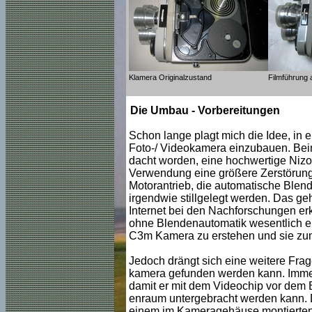
Klamera Originalzustand
Filmführung 
Die Umbau - Vorbereitungen
Schon lange plagt mich die Idee, in
Foto-/ Videokamera einzubauen. Beim
dacht worden, eine hochwertige Nizo
Verwendung eine größere Zerstörung 
Motorantrieb, die automatische Ble
irgendwie stillgelegt werden. Das geht
Internet bei den Nachforschungen er
ohne Blendenautomatik wesentlich ein
C3m Kamera zu erstehen und sie zu
Jedoch drängt sich eine weitere Frag
kamera gefunden werden kann. Immer
damit er mit dem Videochip vor dem Bi
enraum untergebracht werden kann. D
einem im Kameragehäuse montierten 