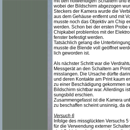
mit den notwendigen Schaltern und ei
wobei der Bildschirm abgezogen wurd
Steckers der Kamera wurde die Ver
aus dem Gehäuse entfernt und mit Vo
musste noch das Objektiv am Chip en
werden. Schon bei der ersten Probe w
Chipkabel problemlos mit der Elektro
fenster befestigt werden.
Tatsächlich gelang die Unterbringung
musste die Blende voll geöffnet werd
lich geworden ist.
Als nächster Schritt war die Verdrah
Messgerät an den Schaltern am Print 
misslangen. Die Ursache dürfte darin
und deren Kontakte am Print kaum err
zu einer Beschädigung gekommen sein
Bildschirm sichtbar war. Allerdings i
sungsbild erschien.
Zusammengefasst ist die Kamera un
zu beschaffen scheint unsinnig, da de
Versuch 6
Infolge des missglückten Versuchs 5 
für die Verwendung externer Schalter