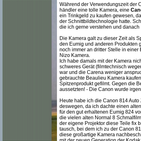
Während der Verwendungszeit der Car
händler eine tolle Kamera, eine
Can
ein Trinkgeld zu kaufen gewesen, da 
der Schnittbildtechnologie hatte. S
die ich gerne verstehen und danach 
Die Kamera galt zu dieser Zeit als S
den Eumig und anderen Produkten ge
noch immer an dritter Stelle in einer
Nizo Kamera.
Ich habe damals mit der Kamera nicht
schweres Gerät (filmtechnisch wegen
war und die Carena weniger anspruch
gebrauchte Beaulieu Kamera kaufen 
Spitzenprodukt gefilmt. Gegen die B
aussetzten! - Die Canon wurde irge
Heute habe ich die Canon 814 Auto 
deswegen, da ich dachte einen alten
für den gut erhaltenen Eumig 824 
die vielen alten Normal 8 Schmalfil
der eigene Projektor diese Teile fix 
tausch, bei dem ich zu der Canon 81
diese großartige Kamera nachbeschaf
mit der neuen Generation der Kodak 