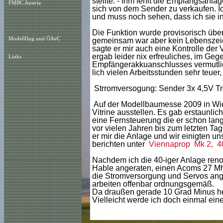
stellte. - Ihm fehlt die Empfangsanl
FMBC Austria
sich von dem Sender zu verkaufen. Ich
und muss noch sehen, dass ich sie i
Die Funktion wurde provisorisch überp
Modellflug und ÖAeC
gemeinsam war aber kein Lebenszeic
sagte er mir auch eine Kontrolle der 
ergab leider nix erfreuliches, im Ge
Links
Empfängerakkuanschlusses vermutlic
lich vielen Arbeitsstunden sehr teuer,
Strromversogung: Sender 3x 4,5V Tro
Auf der Modellbaumesse 2009 in Wie
Vitrine ausstellen. Es gab erstaunlic
eine Fernsteuerung die er schon lang
vor vielen Jahren bis zum letzten Tag
er mir die Anlage und wir einigten u
berichten unter
Viennaprop Mk 2, 4
Nachdem ich die 40-iger Anlage renov
Hable angeraten, einen Acoms 27 Mh
die Stromversorgung und Servos ange
arbeiten offenbar ordnungsgemäß.
Da draußen gerade 10 Grad Minus herr
Vielleicht werde ich doch einmal ein