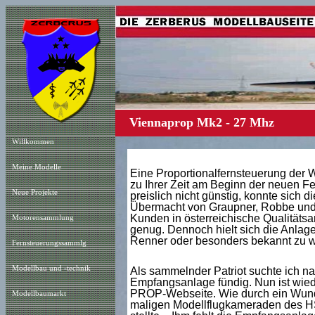
Viennaprop Mk2 - 27 Mhz
Willkommen
Meine Modelle
Eine Proportionalfernsteuerung der W
zu Ihrer Zeit am Beginn der neuen Fe
Neue Projekt
e
preislich nicht günstig, konnte sich d
Übermacht von Graupner, Robbe und 
Kunden in österreichische Qualitätsar
Motorensammlung
genug. Dennoch hielt sich die Anlage
Renner oder besonders bekannt zu 
Fernsteuerungssammlg
Modellbau und -technik
Als sammelnder Patriot suchte ich nac
Empfangsanlage fündig. Nun ist wied
PROP-Webseite. Wie durch ein Wunder
Modellbaumarkt
maligen Modellflugkameraden des HS