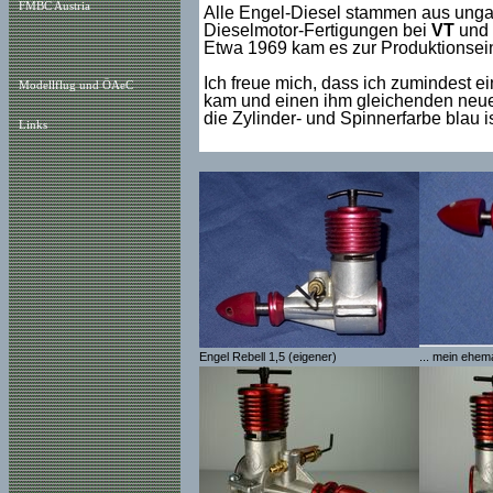
FMBC Austria
Alle Engel-Diesel stammen aus ungar
Dieselmotor-Fertigungen bei
VT
und 
Etwa 1969 kam es zur Produktionseins
Ich freue mich, dass ich zumindest 
Modellflug und ÖAeC
kam und einen ihm gleichenden neuen
die Zylinder- und Spinnerfarbe blau i
Links
Engel Rebell 1,5 (eigener)
... mein ehem