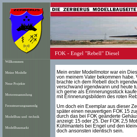
FOK - Engel "Rebell" Diesel
Willkommen
Mein erster Modellmotor war ein Dies
Meine Modelle
von meinem Vater bekommen habe. Völ
brachte ich dem Rebell doch irgendw
Neue Projekt
e
verschwand irgendwann und heute tut
ich gerne als Erinnerungsstück kaufen
Motorensammlung
mit Erinnerungsbildern des roten Rebe
Um doch ein Exemplar aus dieser Zei
Fernsteuerungssammlg
später einen neuwertigen FOK 15 zug
durch das bei FOK geänderte Gehäus
Modellbau und -technik
anzeigt: 15 oder 25. Der FOK 2,5 Mot
Kühlmantels bei Engel und den klein
Modellbaumarkt
doch ansonsten identisch sein.